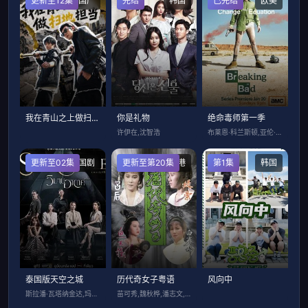
更新至12集
国产
完结
韩国
已完结
欧美
我在青山之上做扫地担当
你是礼物
绝命毒师第一季
许伊在,沈智浩
布莱恩·科兰斯顿,亚伦·保尔,安娜·冈,
更新至02集
泰国剧
更新至第20集
香港
第1集
韩国
泰国版天空之城
历代奇女子粤语
风向中
斯拉潘·瓦塔纳金达,玛娜莎楠·潘叻翁固,
苗可秀,魏秋桦,潘志文,周秀兰,苗金凤