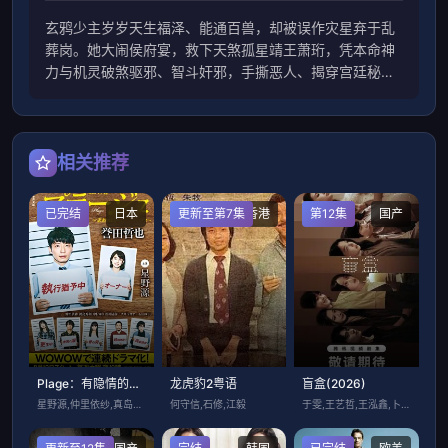
玄鸦少主岁岁天生福泽、能通百兽，却被误作灾星弃于乱
葬岗。她大闹侯府宴，救下天煞孤星靖王萧珩，凭本命神
力与机灵破煞驱邪、智斗奸邪，手撕恶人、揭穿宫廷秘
闻，助王爷重振，从乌鸦嘴逆袭成福星郡主，萌爽护爹逆
转天命。
相关推荐
已完结
日本
更新至第7集
香港
第12集
国产
Plage：有隐情的人齐聚的合租屋
龙虎豹2粤语
盲盒(2026)
星野源,仲里依纱,真岛秀和,中村友理,涩
何守信,石修,江毅
于雯,王艺哲,王泓鑫,卜冠今