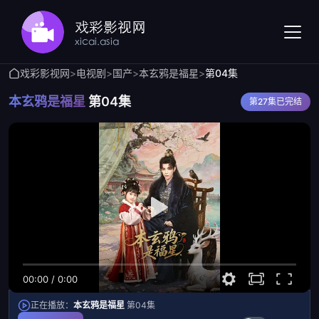
戏彩影视网
>
电视剧
>
国产
>
本玄鸦是福星
>
第04集
本玄鸦是福星
第04集
第27集已完结
00:00
/
0:00
正在播放：
本玄鸦是福星
第04集