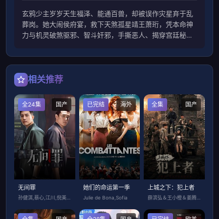
玄鸦少主岁岁天生福泽、能通百兽，却被误作灾星弃于乱
葬岗。她大闹侯府宴，救下天煞孤星靖王萧珩，凭本命神
力与机灵破煞驱邪、智斗奸邪，手撕恶人、揭穿宫廷秘
闻，助王爷重振，从乌鸦嘴逆袭成福星郡主，萌爽护爹逆
转天命。
相关推荐
全24集
国产
已完结
海外
全集
国产
无间罪
她们的命运第一季
上城之下：犯上者
孙健淇,蔡心,江川,倪美诗
Julie de Bona,Sofia
薛滨弘＆王小橙＆姜腾＆赵慧楠