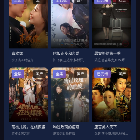
全集
国产
全28集
国产
已完结
欧美
喜欢你
吃饭跑步和恋爱
罪案终结第一季
李子杰＆韩佳卉
陈飞宇,庄达菲,林博洋,黄柏钧,易大千,
凯拉·塞吉维克,G.W.拜利,雷蒙德·克
全集
国产
全集
国产
已完结
国产
硬核儿媳，在线撑腰
吻过玫瑰的疤痕
唐宫美人天下
游雅＆曾乙同
高文炯＆杨梓依
张庭,李小璐,明道,杨幂,张晨光,何晟铭