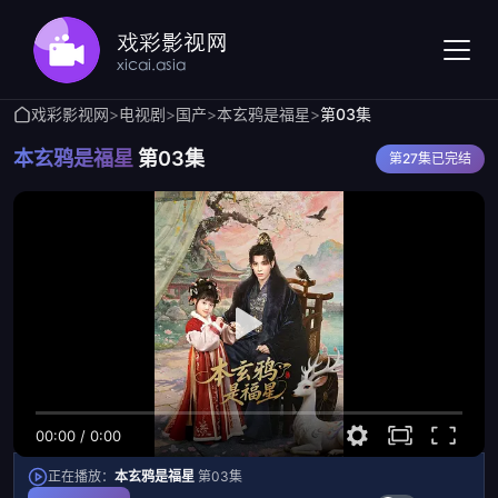
戏彩影视网
>
电视剧
>
国产
>
本玄鸦是福星
>
第03集
本玄鸦是福星
第03集
第27集已完结
00:00
/
0:00
正在播放：
本玄鸦是福星
第03集