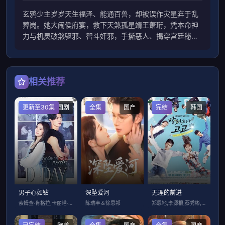
玄鸦少主岁岁天生福泽、能通百兽，却被误作灾星弃于乱
葬岗。她大闹侯府宴，救下天煞孤星靖王萧珩，凭本命神
力与机灵破煞驱邪、智斗奸邪，手撕恶人、揭穿宫廷秘
闻，助王爷重振，从乌鸦嘴逆袭成福星郡主，萌爽护爹逆
转天命。
相关推荐
更新至30集
泰国剧
全集
国产
完结
韩国
男子心如钻
深坠爱河
无理的前进
索姆查·肯格拉,卡丽塔·桑萨欧帕,克里斯
陈瑞丰＆徐思祁
郑恩地,李源根,蔡秀彬,金志洙