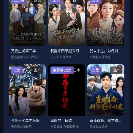
已完结
欧美
全集
国产
全集
国产
万物生灵第三季
我能来回穿越玄幻世界
我以余生，为母讨公道
尼古拉斯·瑞夫,萨缪尔·韦斯特,安娜·梅
司天佑＆范书梦
李昊哲＆邵镥哲
全集
国产
更新至02集
日本
全集
国产
今夜不买单老板跟我走
恶魔的手球歌
直播算命，科学道士不好惹
张宸硕＆胡敏慧
吉冈秀隆,宫泽理惠,奥平大兼,出口夏希,
周天越＆杨妍