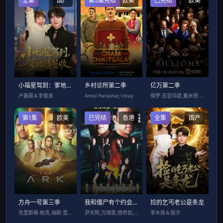
全集
国产
第5集完结
欧美
已完结
欧美
小福星驾到：爹地请签收
乡村诊所第二季
亿万第二季
卢鑫晨＆李俊良
Amol Parashar,Vinay
保罗·吉亚玛提,戴米恩·路易斯,玛姬·丝
第1集
欧美
已完结
香港
全集
国产
方舟一号第三季
我和僵尸有个约会2国语
捡的乞丐老公是条龙
克里斯蒂·柏克,瑞斯·里奇,理查德·弗利
尹天照,万绮雯,杨恭如,陈启泰,杜汶泽,
李木扬＆铭汐