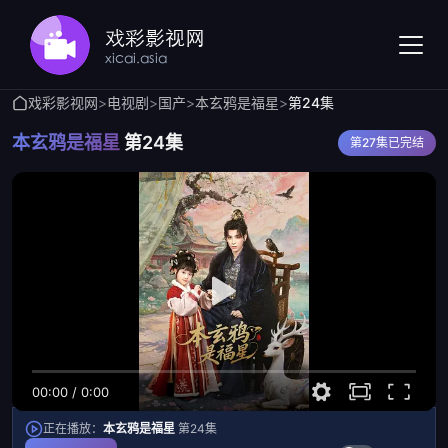
戏彩影视网
>
电视剧
>
国产
>
本玄鸦是福星
>
第24集
本玄鸦是福星
第24集
第27集已完结
00:00
/
0:00
正在播放：
本玄鸦是福星
第24集