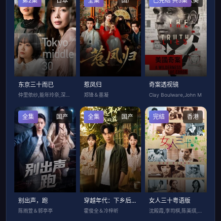
第2集
日本
全集
国产
已完结 共5集
欧美
东京三十而已
惹凤归
奇案透视镜
仲里依纱,能年玲奈,深川麻衣,渡边大知,
郑锋＆墨凝
Clay Boulware,John M
全集
国产
全集
国产
完结
香港
别出声，跑
穿越年代：下乡后我的滋润生活
女人三十粤语版
陈雨萱＆郭亭亭
霍俊全＆冷梓昕
沈殿霞,李司棋,陈美琪,黄淑仪,关菊英,