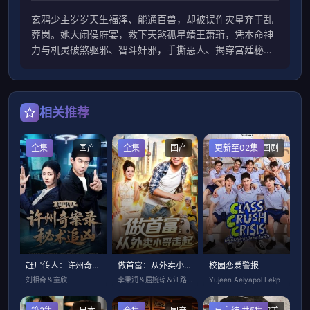
玄鸦少主岁岁天生福泽、能通百兽，却被误作灾星弃于乱
葬岗。她大闹侯府宴，救下天煞孤星靖王萧珩，凭本命神
力与机灵破煞驱邪、智斗奸邪，手撕恶人、揭穿宫廷秘
闻，助王爷重振，从乌鸦嘴逆袭成福星郡主，萌爽护爹逆
转天命。
相关推荐
全集
国产
全集
国产
更新至02集
泰国剧
赶尸传人：许州奇案录秘术追凶
做首富：从外卖小哥走起
校园恋爱警报
刘相奇＆童欣
李秉润＆屈婉琼＆江路祺
Yujeen Aeiyapol Lekp