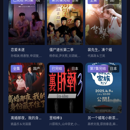
已完结 共5集
韩国
第50集完结
香港
全集
国产
恋爱未遂
僵尸道长第二季
裴先生，凑个婚
孙相渊,杨惠智,申润燮,赵基成,文雨彬
杨恭如,尹天照,文颂娴,林正英
代高政＆兰岚
全集
国产
已完结
日本
第7集完结
日本
离婚那夜，我的身份藏不住了
里相棒3
另一个蜡笔小新茶壶家族登场了喔～！第一季
姚晶乐＆刘渝展
川原和久,山中崇史,小野了,片桐龙次
高桥文哉,原田泰造,麻生久美子,六平直政