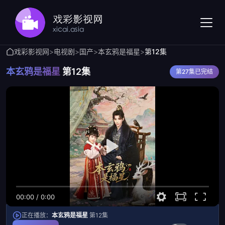
戏彩影视网
>
电视剧
>
国产
>
本玄鸦是福星
>
第12集
本玄鸦是福星
第12集
第27集已完结
00:00
/
0:00
正在播放：
本玄鸦是福星
第12集