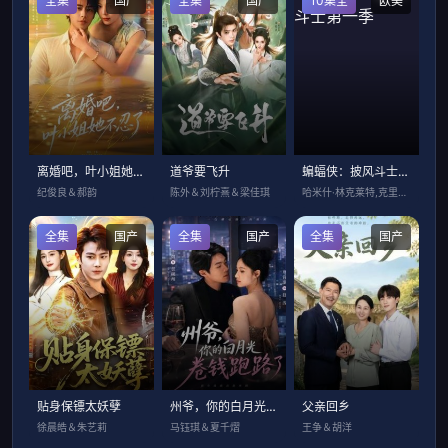
全集
国产
全集
国产
10集全
欧美
离婚吧，叶小姐她不忍了
道爷要飞升
蝙蝠侠：披风斗士第一季
纪俊良＆郝韵
陈外＆刘柠熹＆梁佳琪
哈米什·林克莱特,克里斯蒂娜·里奇,郑智
全集
国产
全集
国产
全集
国产
贴身保镖太妖孽
州爷，你的白月光卷钱跑路了
父亲回乡
徐晨皓＆朱艺莉
马钰琪＆夏千熠
王争＆胡洋