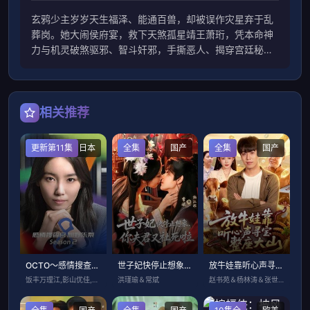
玄鸦少主岁岁天生福泽、能通百兽，却被误作灾星弃于乱
葬岗。她大闹侯府宴，救下天煞孤星靖王萧珩，凭本命神
力与机灵破煞驱邪、智斗奸邪，手撕恶人、揭穿宫廷秘
闻，助王爷重振，从乌鸦嘴逆袭成福星郡主，萌爽护爹逆
转天命。
相关推荐
更新第11集
日本
全集
国产
全集
国产
OCTO～感情搜查官心野朱梨～第二季
世子妃快停止想象，你夫君又社死啦
放牛娃靠听心声寻宝整座大山
饭丰万理江,影山优佳,浅香航大,松井玲奈
洪瑾瑜＆常斌
赵书苑＆杨林涛＆张世顺＆江路祺