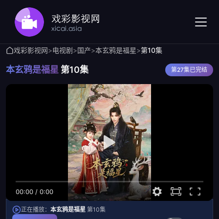
戏彩影视网
>
电视剧
>
国产
>
本玄鸦是福星
>
第10集
本玄鸦是福星
第10集
第27集已完结
00:00
/
0:00
正在播放：
本玄鸦是福星
第10集