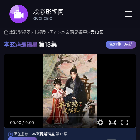
戏彩影视网
>
电视剧
>
国产
>
本玄鸦是福星
>
第13集
本玄鸦是福星
第13集
第27集已完结
00:00
/
0:00
正在播放：
本玄鸦是福星
第13集