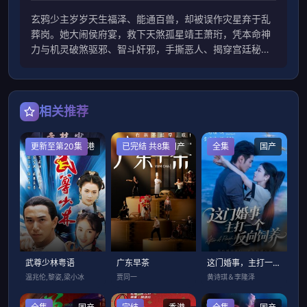
玄鸦少主岁岁天生福泽、能通百兽，却被误作灾星弃于乱
葬岗。她大闹侯府宴，救下天煞孤星靖王萧珩，凭本命神
力与机灵破煞驱邪、智斗奸邪，手撕恶人、揭穿宫廷秘
闻，助王爷重振，从乌鸦嘴逆袭成福星郡主，萌爽护爹逆
转天命。
相关推荐
更新至第20集
香港
已完结 共8集
国产
全集
国产
武尊少林粤语
广东早茶
这门婚事，主打一个反向饲养
温兆伦,黎姿,梁小冰
贾同一
黄诗琪＆李隆泽