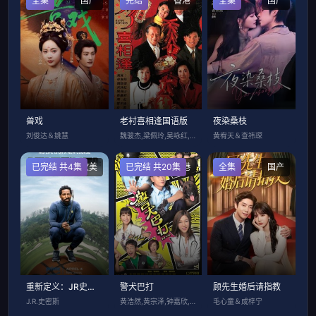
全集
国产
完结
香港
全集
国产
兽戏
老衬喜相逢国语版
夜染桑枝
刘俊达＆姚慧
魏骏杰,梁佩玲,吴咏红,戴志伟
黄宥天＆查祎琛
已完结 共4集
欧美
已完结 共20集
香港
全集
国产
重新定义：JR史密斯 第一季
警犬巴打
顾先生婚后请指教
J.R.史密斯
黄浩然,黄宗泽,钟嘉欣,朱千雪,梁烈唯
毛心童＆成梓宁