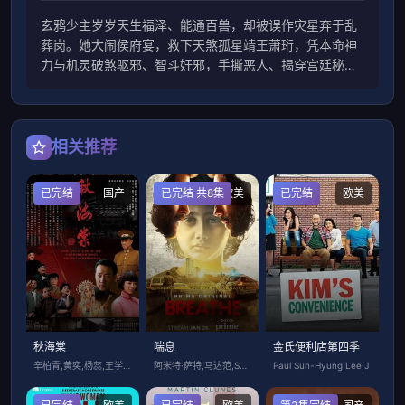
玄鸦少主岁岁天生福泽、能通百兽，却被误作灾星弃于乱
葬岗。她大闹侯府宴，救下天煞孤星靖王萧珩，凭本命神
力与机灵破煞驱邪、智斗奸邪，手撕恶人、揭穿宫廷秘
闻，助王爷重振，从乌鸦嘴逆袭成福星郡主，萌爽护爹逆
转天命。
相关推荐
已完结
国产
已完结 共8集
欧美
已完结
欧美
秋海棠
喘息
金氏便利店第四季
辛柏青,黄奕,杨蕊,王学圻,田雨,王彤,
阿米特·萨特,马达范,Sapna Pab
Paul Sun-Hyung Lee,J