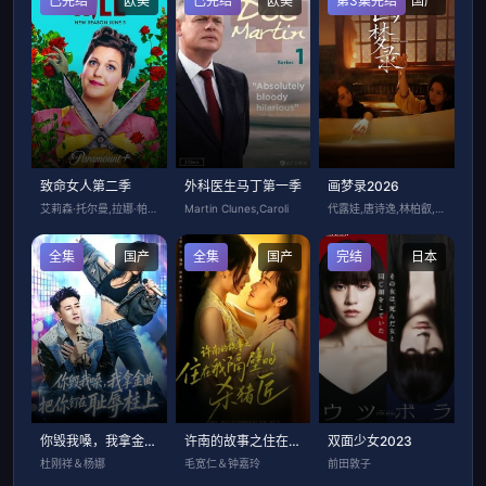
已完结
欧美
已完结
欧美
第3集完结
国产
致命女人第二季
外科医生马丁第一季
画梦录2026
艾莉森·托尔曼,拉娜·帕瑞娅,B·K·加
Martin Clunes,Caroli
代露娃,唐诗逸,林柏叡,郑希怡,吕星辰
全集
国产
全集
国产
完结
日本
你毁我嗓，我拿金曲把你钉在耻辱柱上
许南的故事之住在我隔壁的杀猪匠
双面少女2023
杜刚祥＆杨娜
毛宽仁＆钟嘉玲
前田敦子