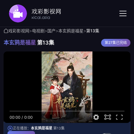
戏彩影视网
>
电视剧
>
国产
>
本玄鸦是福星
>
第13集
本玄鸦是福星
第13集
第27集已完结
00:00
/
0:00
正在播放：
本玄鸦是福星
第13集