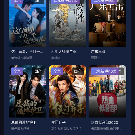
全集
国产
已完结 共23集
国产
已完结 共8集
国产
这门婚事，主打一个反向饲养
机甲大师第二季
广东早茶
黄诗琪＆李隆泽
李廷树
贾同一
全集
国产
全集
国产
已完结 共10集
海外
总裁的遁地护卫
侯门弃子
热血低音部2023
彭佳博＆杨妍
都钊＆周青玦＆江路祺
卡洛斯维维斯,朱利安·阿兰戈,卡特琳娜马