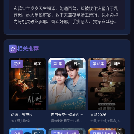
玄鸦少主岁岁天生福泽、能通百兽，却被误作灾星弃于乱
葬岗。她大闹侯府宴，救下天煞孤星靖王萧珩，凭本命神
力与机灵破煞驱邪、智斗奸邪，手撕恶人、揭穿宫廷秘
闻，助王爷重振，从乌鸦嘴逆袭成福星郡主，萌爽护爹逆
转天命。
相关推荐
完结
韩国
第1集
日本
第13集
国产
萨满：鬼神传
你的天空～晴转恋～
盲盒2026
玉子妍,刘智泰
福田步汰,相原一心,柊太朗,中林登生,中
于雯,王艺哲,王泓鑫,卜冠今,孙天宇,加