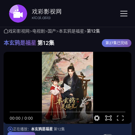
戏彩影视网
>
电视剧
>
国产
>
本玄鸦是福星
>
第12集
本玄鸦是福星
第12集
第27集已完结
00:00
/
0:00
正在播放：
本玄鸦是福星
第12集