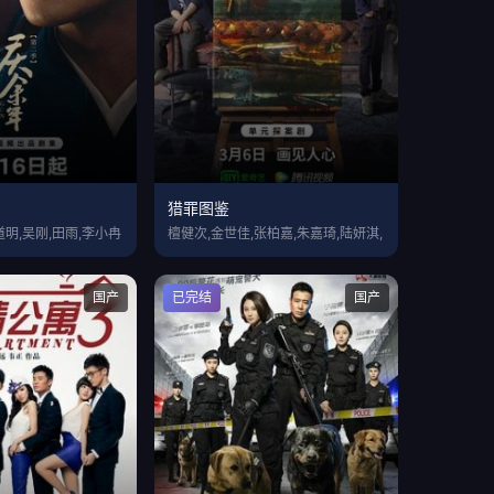
猎罪图鉴
道明,吴刚,田雨,李小冉
檀健次,金世佳,张柏嘉,朱嘉琦,陆妍淇,
国产
已完结
国产