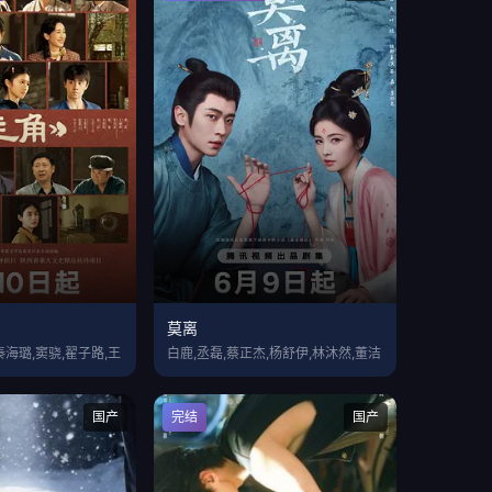
莫离
秦海璐,窦骁,翟子路,王
白鹿,丞磊,蔡正杰,杨舒伊,林沐然,董洁
国产
完结
国产