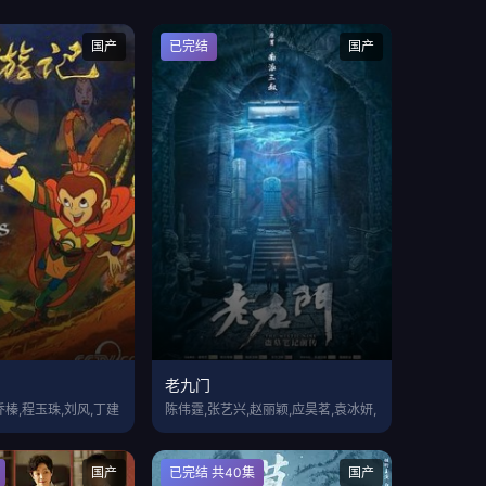
国产
已完结
国产
老九门
乔榛,程玉珠,刘风,丁建
陈伟霆,张艺兴,赵丽颖,应昊茗,袁冰妍,
国产
已完结 共40集
国产