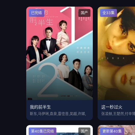
已完结
国产
全33集
我的前半生
这一秒过火
靳东,马伊琍,袁泉,雷佳音,吴越,许娣,
张凌赫,王楚然,付辛博
第40集已完结
国产
更新第40集