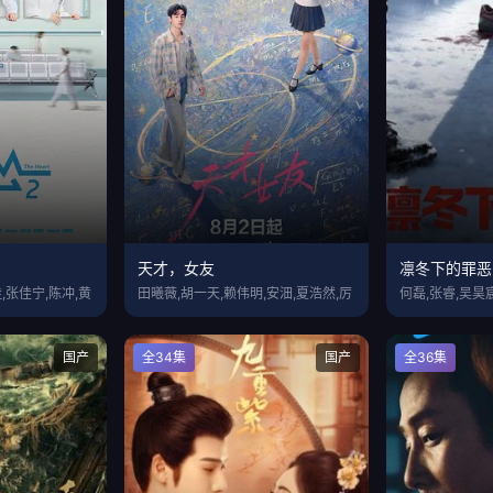
天才，女友
凛冬下的罪恶
,张佳宁,陈冲,黄
田曦薇,胡一天,赖伟明,安沺,夏浩然,厉
何磊,张睿,吴昊宸
国产
全34集
国产
全36集