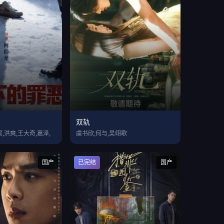
双轨
,洪爽,王大奇,嘉泽,
虞书欣,何与,吴翊歌
国产
已完结
国产