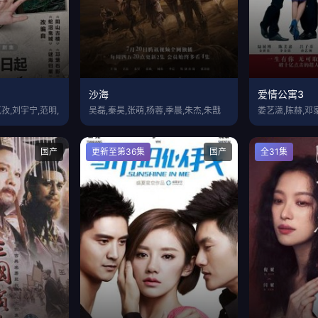
沙海
爱情公寓3
孜,刘宇宁,范明,
吴磊,秦昊,张萌,杨蓉,季晨,朱杰,朱戬
娄艺潇,陈赫,邓
国产
更新至第36集
国产
全31集