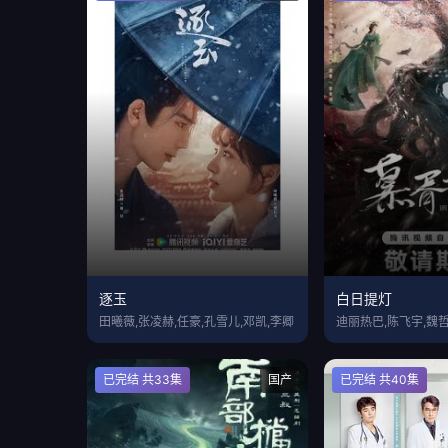
逐玉
白日提灯
田曦薇,张凌赫,任豪,孔雪儿,邓凯,李卿
迪丽热巴,陈飞宇,魏哲
已完结 共33集
国产
已完结 共40集