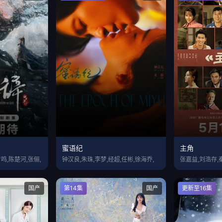
蜜语纪
主角
鸣,陈楚河,张俪,
钟汉良,朱珠,李梦,经超,任彬,徐海乔,
张嘉益,刘浩存,
国产
第14集
国产
更新至16集