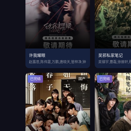
许我耀眼
吴邪私家笔记
赵露思,陈伟霆,万鹏,唐晓天,管梓净,钟
吴镇宇,曹磊,徐振轩,
已完结
国产
已完结