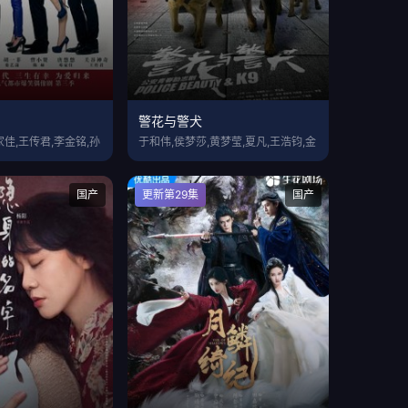
警花与警犬
家佳,王传君,李金铭,孙
于和伟,侯梦莎,黄梦莹,夏凡,王浩钧,金
国产
更新第29集
国产