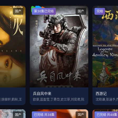
国产
第36集已完结
国产
完结
兵自风中来
西游记
,徐振轩,鹤秋,王
欧豪,蓝盈莹,丁勇岱,史兰芽,刘奕君,阮
沈晓谦,张涵予,
国产
已完结 共38集
国产
已完结 共48集