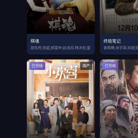
棋魂
终极笔记
胡先煦,张超,郝富申,赵浩闳,韩沐伯,翟
曾舜晞,肖宇梁,哈妮克
已完结
国产
已完结