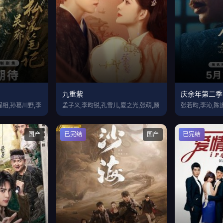
九重紫
庆余年第二季
程相,孙葛川野,李
孟子义,李昀锐,孔雪儿,夏之光,张萌,颜
张若昀,李沁,陈
国产
已完结
国产
已完结