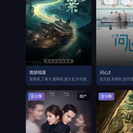
南部档案
问心2
张新成,丁禹兮,姜珮瑶,富大龙,刘令姿,
赵又廷,毛晓彤,金世佳
全32集
国产
全18集