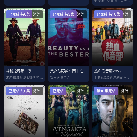
奥拉维尔·达里·奥拉夫松,伊尔穆尔·克里
已完结 共6集
海外
已完结 共3集
海外
已完结 共10集
海外
神秘之路第一季
美女与野兽：南非性侵犯越狱事件簿第一季
热血低音部2023
朱迪·戴维斯,塔西娅·扎拉,库珀·范格鲁
安东尼·莫里诺
卡洛斯维维斯,朱利安·阿兰戈,卡特琳娜马
已完结 共8集
海外
已完结
海外
第10集完结
海外