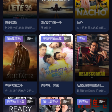
盛夏尼斯
准点起飞第一季
纳乔
阿萨德·包伯,朱莉·德博纳,弗朗索瓦-格
罗德帕克
马丁尼奥·里瓦斯,玛丽娜·伽特尔,玛丽亚
第8集完结
海外
更新至第06集
海外
完结
海外
守护者第二季
你好吗，兄弟
私家侦探贝拉斯科兰
哈扎尔·埃尔居奇卢,艾恰·艾欣·图兰,卡
路易斯·赫拉尔多·门德斯,鲍琳娜·盖坦,
已完结 共5集
海外
第12集完结
海外
已完结
海外