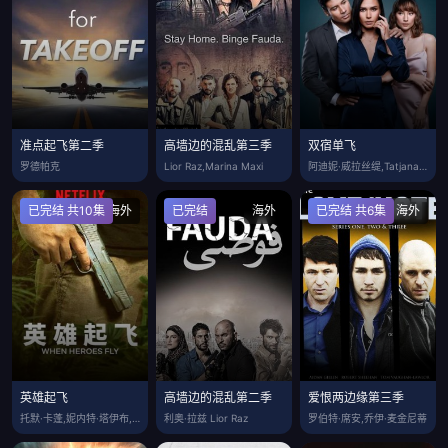
准点起飞第二季
高墙边的混乱第三季
双宿单飞
罗德帕克
Lior Raz,Marina Maxi
阿迪妮·威拉丝缇,Tatjana Sap
已完结 共10集
海外
已完结
海外
已完结 共6集
海外
英雄起飞
高墙边的混乱第二季
爱恨两边缘第三季
托默·卡蓬,妮内特·塔伊布,迈克尔·阿洛
利奥·拉兹 Lior Raz
罗伯特·席安,乔伊·麦金尼蒂