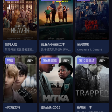
佳偶天成
戴洛奇小镇第二季
恶灵旅店
阿见·马瑟,索比塔·杜里帕拉,吉姆·萨伯
凯特·波克斯,玛德琳·萨米,小山妮娜,艾
Alexandra T. Gottard
完结
海外
第6集完结
海外
第10集完结
海外
可以相爱吗
最后目标2025
绝境第一季