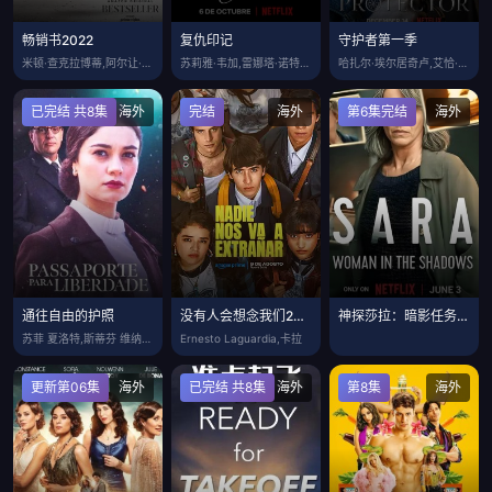
畅销书2022
复仇印记
守护者第一季
米顿·查克拉博蒂,阿尔让·巴杰瓦,施鲁蒂
苏莉雅·韦加,雷娜塔·诺特尼,Juani
哈扎尔·埃尔居奇卢,艾恰·艾欣·图兰,卡
已完结 共8集
海外
完结
海外
第6集完结
海外
通往自由的护照
没有人会想念我们2026
神探莎拉：暗影任务第一季
苏菲 夏洛特,斯蒂芬 维纳特,阿里耶·坎
Ernesto Laguardia,卡拉
更新第06集
海外
已完结 共8集
海外
第8集
海外