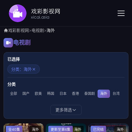
戏彩影视网
>
电视剧
>
海外
电视剧
已选择
分类：海外
分类
全部
国产
欧美
韩国
日本
香港
泰国剧
海外
台湾
更多筛选
全40集
海外
更新至第6集
海外
已完结
海外