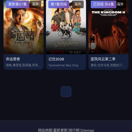
更新第07集
海外
第7集完结
海外
已完结 共4集
海外
命运使者
记住2026
医院风云第二季
徐彬,黄思恬,陈邦鋆,符芳榕,杰森·戈德
Yashashree Rao,Viraj
索伦·比尔马克,克丽丝汀·罗尔夫斯,霍尔
网站地图
|
最新更新
|
排行榜
|
Sitemap