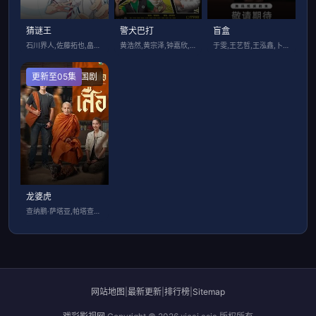
猜谜王
警犬巴打
盲盒
石川界人,佐藤拓也,畠中祐,川岛海荷
黄浩然,黄宗泽,钟嘉欣,朱千雪,梁烈唯
于雯,王艺哲,王泓鑫,卜冠今,孙天宇,加
更新至05集
泰国剧
龙婆虎
查纳鹏·萨塔亚,帕塔查雅·平莎莫,维察亚
网站地图
|
最新更新
|
排行榜
|
Sitemap