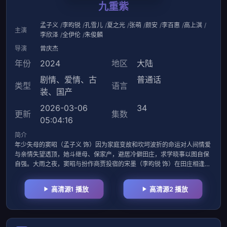
九重紫
孟子义
李昀锐
孔雪儿
夏之光
张萌
颜安
李百惠
高上淇
主演
李欣泽
全伊伦
朱俊麟
导演
曾庆杰
年份
2024
地区
大陆
剧情
、
爱情
、
古
普通话
类型
语言
装
、
国产
2026-03-06
34
更新
集数
05:04:16
简介
年少失母的窦昭（孟子义 饰）因为家庭变故和坎坷波折的命运对人间情爱
与亲情失望透顶，她斗继母、保家产，避居冷僻田庄，求学晓事以图自保
自强。大雨之夜，窦昭与扮作商贾投宿的宋墨（李昀锐 饰）在田庄相逢，
用自
高清源1 播放
高清源2 播放