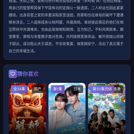
自强。大雨之夜，窦昭与扮作商贾投宿的宋墨（李昀锐 饰）在田庄相逢，
用自己的智慧帮其保下平寇有功的定国公一脉遗孤，二人命运也因此紧紧
缠绕。出身官宦之家的宋墨深陷家变谜团，而窦昭也在继母的破坏下遭遇
换亲流言，二人选择成亲以结同盟、共度困局。曾经彼此猜忌的他们在相
互帮扶中共渡难关，也由此渐渐相知相惜、互为知己。不料风雨欲来、朝
堂骤变，窦昭与宋墨携手面对危局，共同挽救家族命运、解开英国公府换
子疑云、成功阻止庆王谋逆，平忠臣冤案、保家国安宁，活出了真正属于
自己的幸福生活。
猜你喜欢
全24集
国产
第1集
日本
第30集完结
香港