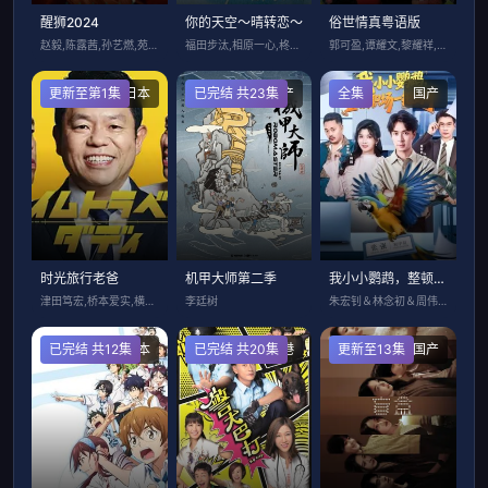
醒狮2024
你的天空～晴转恋～
俗世情真粤语版
赵毅,陈露茜,孙艺燃,苑湘瑾,白庆琳
福田步汰,相原一心,柊太朗,中林登生,中
郭可盈,谭耀文,黎耀祥,向海岚,刘兆铭,
更新至第1集
日本
已完结 共23集
国产
全集
国产
时光旅行老爸
机甲大师第二季
我小小鹦鹉，整顿职场一把好手
津田笃宏,桥本爱实,横沟菜帆
李廷树
朱宏钊＆林念初＆周伟＆负辰鑫
已完结 共12集
日本
已完结 共20集
香港
更新至13集
国产