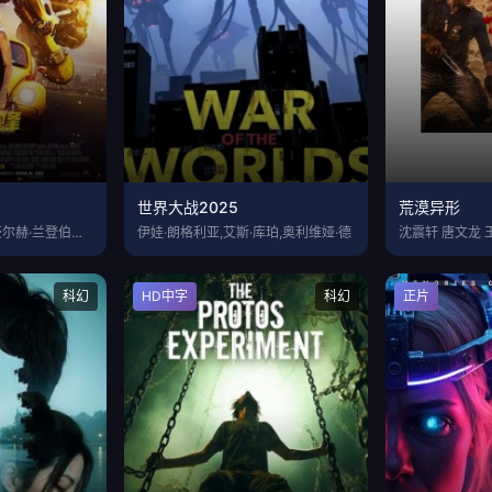
世界大战2025
荒漠异形
海莉·斯坦菲尔德,小豪尔赫·兰登伯格,约
伊娃·朗格利亚,艾斯·库珀,奥利维娅·德
沈震轩 唐文龙 
科幻
HD中字
科幻
正片