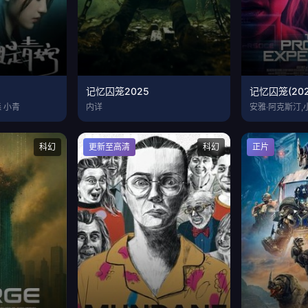
记忆囚笼2025
记忆囚笼(202
 小青
内详
安雅·阿克斯汀,
科幻
更新至高清
科幻
正片