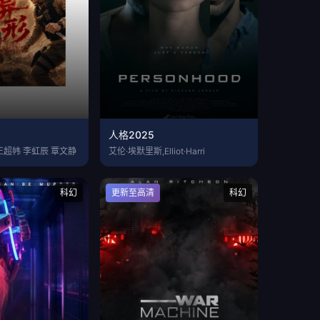
人格2025
王超帏 李虹辰 覃文静
艾伦·埃默里斯,Elliot·Harri
科幻
更新至高清
科幻