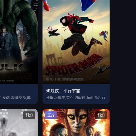
蜘蛛侠：平行宇宙
·泰勒,蒂姆·罗斯,威
沙梅克·摩尔,杰克·约翰逊,海莉·斯坦菲
科幻
正片
科幻