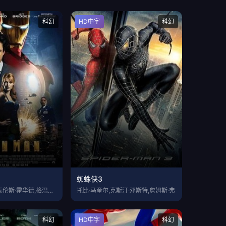
科幻
HD中字
科幻
蜘蛛侠3
小罗伯特·唐尼,泰伦斯·霍华德,格温妮斯
托比·马奎尔,克斯汀·邓斯特,詹姆斯·弗
科幻
HD中字
科幻