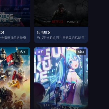
5)
侵略机器
小弗雷德·托马斯,瑞奇·
约书亚·迪亚兹,阿兰·里奇森,丹尼斯·奎
科幻
正片
科幻