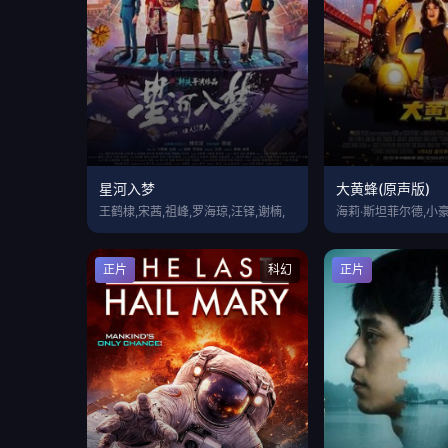
星河入梦
大黄蜂(原声版)
王鹤棣,宋茜,祖峰,罗海琼,汪铎,谢楠,
正片
科幻
正片