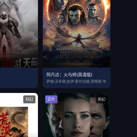
阿凡达：火与烬(高清版)
萨姆·沃辛顿,佐伊·索尔达娜,西格妮·韦
科幻
正片
科幻