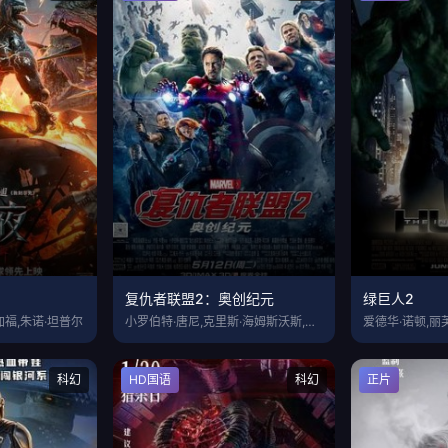
复仇者联盟2：奥创纪元
绿巨人2
加福,朱诺·坦普尔
小罗伯特·唐尼,克里斯·海姆斯沃斯,马克
爱德华·诺顿,丽芙
科幻
HD国语
科幻
正片