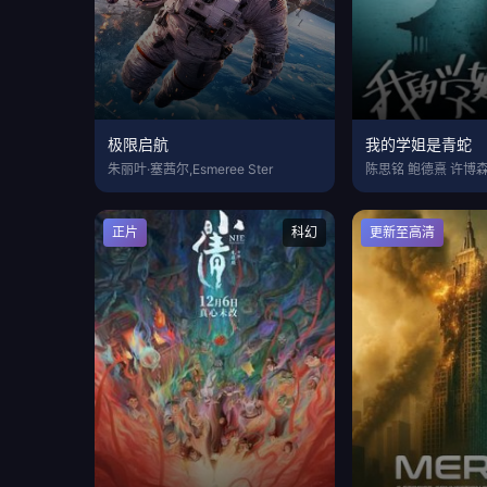
极限启航
我的学姐是青蛇
朱丽叶·塞茜尔,Esmeree Ster
陈思铭 鲍德熹 许博森
正片
科幻
更新至高清