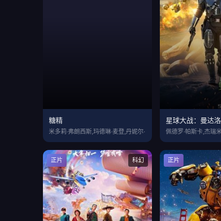
糖精
星球大战：曼达
米多莉·弗朗西斯,玛德琳·麦登,丹妮尔·
佩德罗·帕斯卡,杰瑞米
正片
科幻
正片