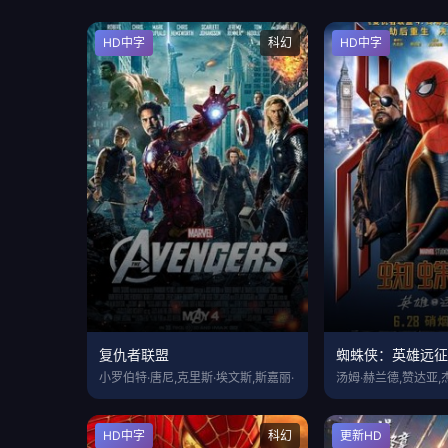
HD中字
科幻
HD中字
复仇者联盟
蜘蛛侠：英雄远
小罗伯特·唐尼,克里斯·埃文斯,斯嘉丽·
汤姆·赫兰德,赞达亚,
HD中字
科幻
更新HD