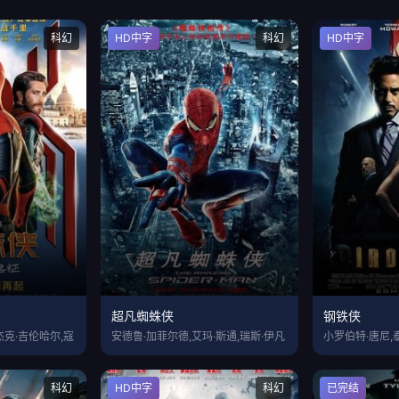
科幻
HD中字
科幻
HD中字
征
超凡蜘蛛侠
钢铁侠
杰克·吉伦哈尔,寇
安德鲁·加菲尔德,艾玛·斯通,瑞斯·伊凡
科幻
HD中字
科幻
已完结