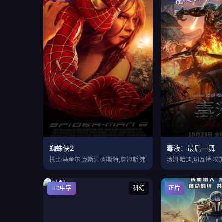
蜘蛛侠2
毒液：最后一舞
托比·马奎尔,克斯汀·邓斯特,詹姆斯·弗
汤姆·哈迪,切瓦特·埃
HD中字
科幻
正片