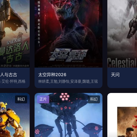
洛人与古古
太空异种2026
天问
·艾伦·怀特,西格
林妍柔,王勉,刘静怡,安泽豪,魏璐,王铭
科幻
正片
科幻