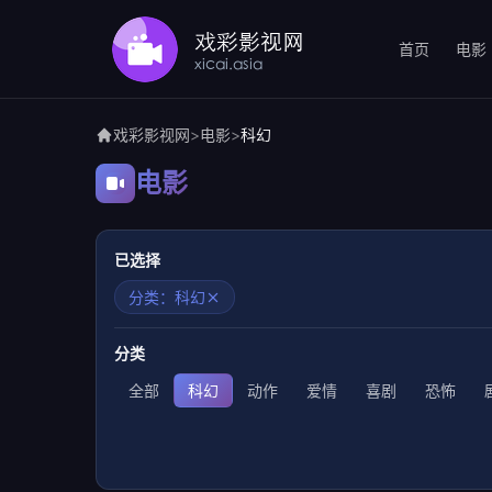
首页
电影
戏彩影视网
>
电影
>
科幻
电影
已选择
分类：科幻
分类
全部
科幻
动作
爱情
喜剧
恐怖