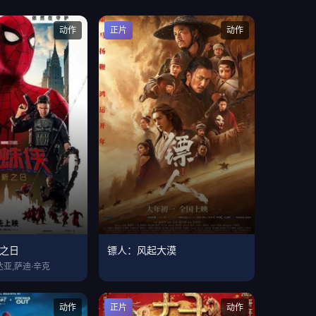
动作
正片
动作
之日
镖人：风起大漠
达亚,萨迪·辛克
动作
正片
动作