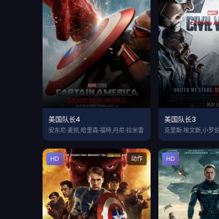
美国队长4
美国队长3
安东尼·麦凯,哈里森·福特,丹尼·拉米雷
克里斯·埃文斯,小罗伯
HD
动作
HD