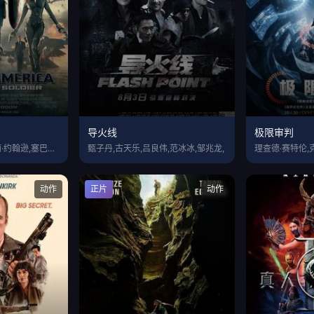
导火线
极限审判
克里斯·埃文斯,斯嘉丽·约翰逊,塞巴斯蒂
甄子丹,古天乐,吕良伟,范冰冰,邹兆龙,
理查德·赛特伦,
动作
正片
动作