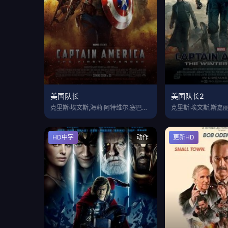
美国队长
美国队长2
克里斯·埃文斯,海莉·阿特维尔,塞巴斯蒂
HD中字
动作
更新HD