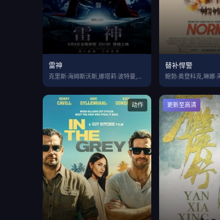
雷神
替补悍警
克里斯·海姆斯沃斯,娜塔莉·波特曼,汤姆
鲍勃·奥登科克,琳娜·
动作
更新至高清