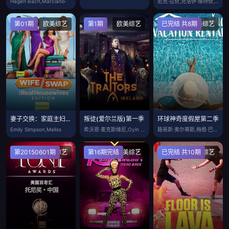
Hagen·Bach,Marciano·
尼克·拉奇,克洛伊·维特奇,弗兰西斯卡·
第01期
欧美综艺
第1期
欧美综艺
已完结 共8期
欧美综艺
妻子交换：家庭主妇真实版
叛徒(爱尔兰版)第一季
环球神奇度假屋第二季
Emily Simpson,Meliss
希沃恩·麦克斯维尼,Oyin Adeye
路易斯·奥尔蒂斯,梅根·巴顿,罗伯塔汉利
第20150601期
欧美综艺
第16期完结
欧美综艺
已完结 共10期
欧美综艺