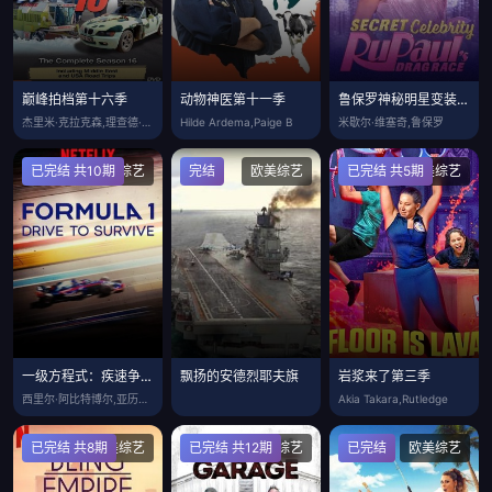
巅峰拍档第十六季
动物神医第十一季
鲁保罗神秘明星变装皇后学院第一季
杰里米·克拉克森,理查德·哈蒙德,詹姆斯
Hilde Ardema,Paige B
米歇尔·维塞奇,鲁保罗
已完结 共10期
欧美综艺
完结
欧美综艺
已完结 共5期
欧美综艺
一级方程式：疾速争胜第二季2020
飘扬的安德烈耶夫旗
岩浆来了第三季
西里尔·阿比特博尔,亚历山大阿尔本,瓦尔
Akia Takara,Rutledge
已完结 共8期
欧美综艺
已完结 共12期
欧美综艺
已完结
欧美综艺