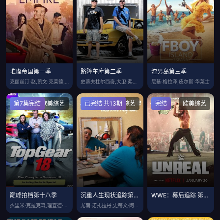
璀璨帝国第一季
路障车库第二季
渣男岛第三季
克丽丝汀·赵,凯文·克莱德,金·李,李弥
史蒂夫杜尔西奇,大卫·弗莱伯格
尼基·格拉泽,皮尔斯·华莱士
第7集完结
欧美综艺
已完结 共13期
欧美综艺
完结
欧美综艺
巅峰拍档第十八季
沉重人生现状追踪第四季
WWE：幕后追踪 第二季
杰里米·克拉克森,理查德·哈蒙德,詹姆斯
尤南·诺扎拉丹,史蒂文·阿桑蒂,贾斯汀·