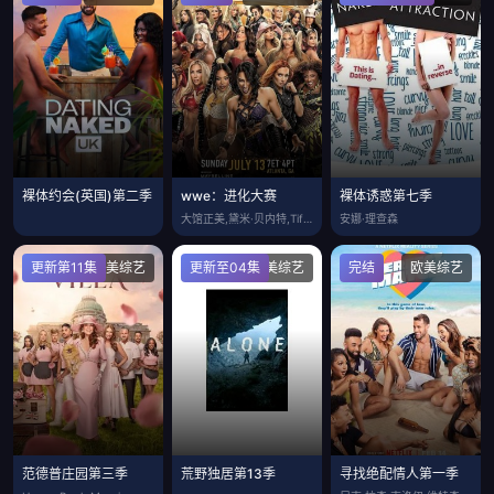
裸体约会(英国)第二季
wwe：进化大赛
裸体诱惑第七季
大馆正美,黛米·贝内特,Tiffany
安娜·理查森
更新第11集
欧美综艺
更新至04集
欧美综艺
完结
欧美综艺
范德普庄园第三季
荒野独居第13季
寻找绝配情人第一季