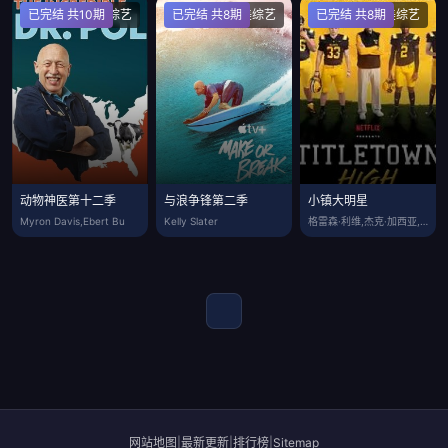
已完结 共10期
欧美综艺
已完结 共8期
欧美综艺
已完结 共8期
欧美综艺
动物神医第十二季
与浪争锋第二季
小镇大明星
Myron Davis,Ebert Bu
Kelly Slater
格雷森·利维,杰克·加西亚,伦利·格罗斯
网站地图
|
最新更新
|
排行榜
|
Sitemap