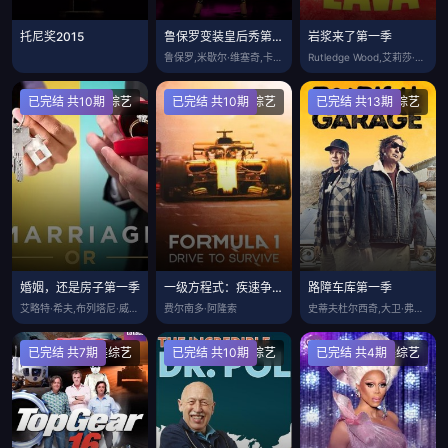
托尼奖2015
鲁保罗变装皇后秀第十五季
岩浆来了第一季
鲁保罗,米歇尔·维塞奇,卡森·克雷斯利,
Rutledge Wood,艾莉莎·萨博
已完结 共10期
欧美综艺
已完结 共10期
欧美综艺
已完结 共13期
欧美综艺
婚姻，还是房子第一季
一级方程式：疾速争胜第三季
路障车库第一季
艾略特·希夫,布列塔尼·威廉姆斯,莎拉·
费尔南多·阿隆索
史蒂夫杜尔西奇,大卫·弗莱伯格,威利·史
已完结 共7期
欧美综艺
已完结 共10期
欧美综艺
已完结 共4期
欧美综艺