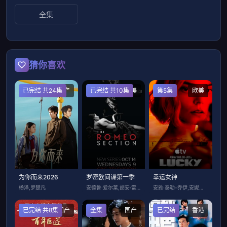
全集
猜你喜欢
已完结 共24集
国产
已完结 共10集
欧美
第5集
欧美
为你而来2026
罗密欧间谍第一季
幸运女神
杨泽,罗楚凡
安德鲁·爱尔莱,胡安·雷丁格尔,尤金·里
安雅·泰勒-乔伊,安妮特·贝宁,蒂莫西·
已完结 共8集
国产
全集
国产
已完结
香港