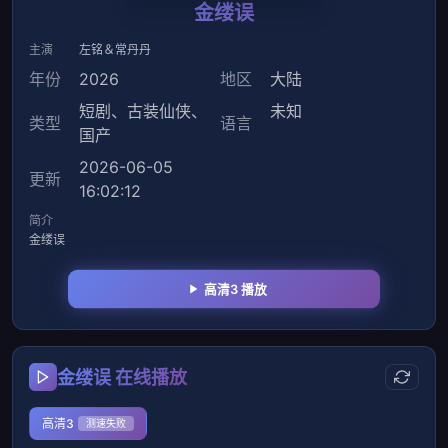
金缕误
主演
左铭＆常丹丹
年份
2026
地区
大陆
短剧
、
古装仙侠
、
未知
类型
语言
国产
2026-06-05
更新
16:02:12
简介
金缕误
高清3 播放
金缕误 在线播放
高清3
测速失败