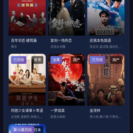
百年巨匠·建筑篇
复刻一场热恋
还我本色国语
寒冰
沈翊＆刘臻
任达华,蓝洁瑛,温兆伦,刘锡明,龚慈恩,
已完结
香港
全集
国产
已完结
国产
同居少女诸事卜粤语
一梦成真
金茂祥
云浩影,吴家忻,苏皓儿,郭嘉骏,何启华,
赵菲＆钟俞
李小冉,黄少祺,于荣光,陈怡蓉,沈晓海,
第10集完结
日本