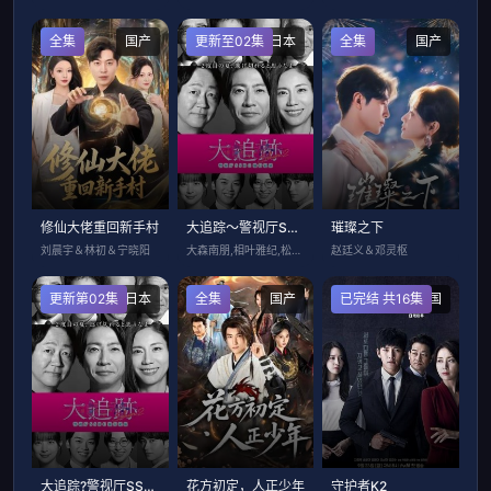
全集
国产
更新至02集
日本
全集
国产
修仙大佬重回新手村
大追踪〜警视厅SSBC强行犯系〜 第2季
璀璨之下
刘晨宇＆林初＆宁晓阳
大森南朋,相叶雅纪,松下奈绪
赵廷义＆邓灵枢
更新第02集
日本
全集
国产
已完结 共16集
韩国
大追踪?警视厅SSBC强行犯系? 第二季
花方初定，人正少年
守护者K2