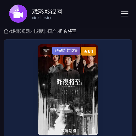
戏彩影视网
>
电视剧
>
国产
>
昨夜将至
国产
已完结 共12集
6.1