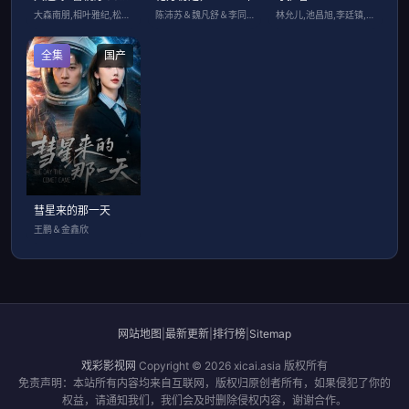
大森南朋,相叶雅纪,松下奈绪
陈沛苏＆魏凡舒＆李同东＆满柠溪＆鲍琳
林允儿,池昌旭,李廷镇,赵成夏,宋允儿
全集
国产
彗星来的那一天
王鹏＆金鑫欣
网站地图
|
最新更新
|
排行榜
|
Sitemap
戏彩影视网
Copyright © 2026
xicai.asia
版权所有
免责声明：本站所有内容均来自互联网，版权归原创者所有，如果侵犯了你的
权益，请通知我们，我们会及时删除侵权内容，谢谢合作。