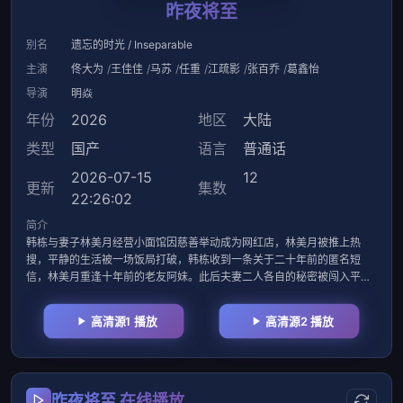
昨夜将至
别名
遗忘的时光 / Inseparable
主演
佟大为
王佳佳
马苏
任重
江疏影
张百乔
葛鑫怡
导演
明焱
年份
2026
地区
大陆
类型
国产
语言
普通话
2026-07-15
12
更新
集数
22:26:02
简介
韩栋与妻子林美月经营小面馆因慈善举动成为网红店，林美月被推上热
搜，平静的生活被一场饭局打破，韩栋收到一条关于二十年前的匿名短
信，林美月重逢十年前的老友阿妹。此后夫妻二人各自的秘密被闯入平静
生活的旧人们打破。二十年前韩栋遭孙海涛构陷蒙冤，对方如今身居高位
仍作恶，其仇家潜伏伺机复仇；林美月也藏着过往心结，还遭遇旧友勒
高清源1 播放
高清源2 播放
索。最终二人携手对抗邪恶势力，洗清冤屈、解开执念，完成自我救赎。
昨夜将至 在线播放