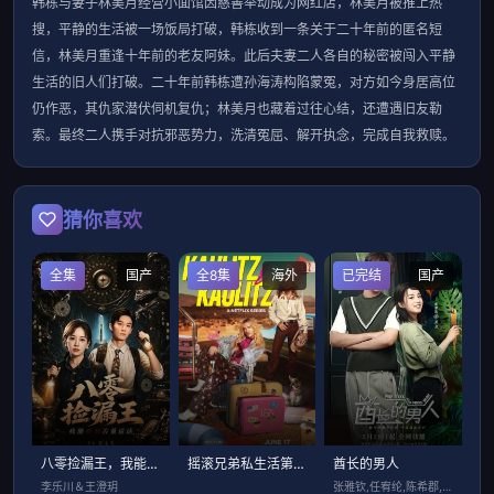
韩栋与妻子林美月经营小面馆因慈善举动成为网红店，林美月被推上热
搜，平静的生活被一场饭局打破，韩栋收到一条关于二十年前的匿名短
信，林美月重逢十年前的老友阿妹。此后夫妻二人各自的秘密被闯入平静
生活的旧人们打破。二十年前韩栋遭孙海涛构陷蒙冤，对方如今身居高位
仍作恶，其仇家潜伏伺机复仇；林美月也藏着过往心结，还遭遇旧友勒
索。最终二人携手对抗邪恶势力，洗清冤屈、解开执念，完成自我救赎。
猜你喜欢
全集
国产
全8集
海外
已完结
国产
八零捡漏王，我能听到古董说话
摇滚兄弟私生活第3季
酋长的男人
李乐川＆王澄玥
张雅钦,任宥纶,陈希郡,予辰,节冰,江鹏