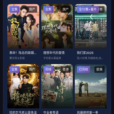
全集
国产
全集
国产
全10集+番外
日本
救命！陆总的联姻对象是个小喇叭
理想年代的爱情
我们家2025
曹天恺＆彭瑶
于伦豪＆蔡淼燕
及川光博,手越祐也,白鸟玉季
全集
国产
完结
香港
已完结
欧美
捡的乞丐老公是条龙
守业者粤语
风骚律师第一季