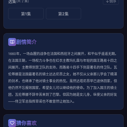
选集
(共 2 集)
倒序
第1集
第2集
剧情简介
1660年，一场血腥的战争在法国和西班牙之间展开，和平似乎遥遥无期。
在法国王朝，一场权力斗争也在红衣主教玛扎霖与年轻的国王路易十四之
间展开。主教得到禁卫队的支持，而路易十四手下则是著名的侍卫队。瓦
伦蒂娜是法国最著名的骑士达达尼昂之女，她不仅从父亲那儿学会了精湛
的剑术，也继承了他对骑士事业的热忱。虽然达塔尼昂早已退休回家，但
他仍然不忘报效国家，希望女儿可以继续他的使命。为了加入国王的骑士
团，瓦伦蒂娜不辞辛苦来到了巴黎。但因为她是女儿身，纵使父亲的好友
——侍卫军总指挥菲诺也不敢冒然让她加入。
猜你喜欢