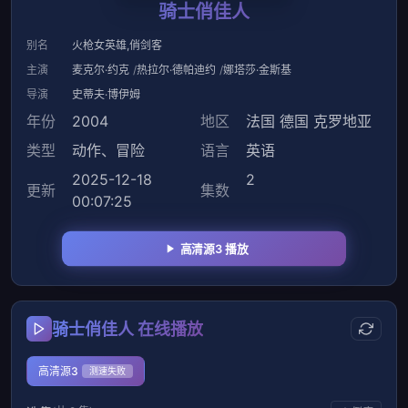
骑士俏佳人
别名
火枪女英雄,俏剑客
主演
麦克尔·约克
热拉尔·德帕迪约
娜塔莎·金斯基
导演
史蒂夫·博伊姆
年份
2004
地区
法国
德国
克罗地亚
类型
动作
、
冒险
语言
英语
2025-12-18
2
更新
集数
00:07:25
高清源3 播放
骑士俏佳人 在线播放
高清源3
测速失败