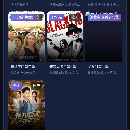
李木扬＆铭汐
马浚伟,杨茜尧,唐诗咏,Natalie,
鲍勃·奥登科克,蕾亚·塞洪,乔纳森·班克
已完结 共6集
欧美
已完结
欧美
连载中 连载到15集
国产
善缘医院第三季
罪恶黑名单第3季
老九门第二季
詹姆斯·弗洛伊德,爱丽塔·阿察丽娅,阿曼
詹姆斯·斯派德,梅根·布恩,迪亚哥·克莱
陈伟霆,陈瑶,王茂蕾,曾舜晞,王奕婷
全集
国产