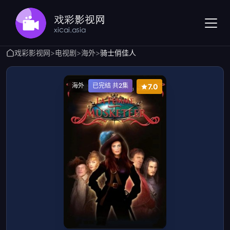
戏彩影视网
>
电视剧
>
海外
>
骑士俏佳人
海外
已完结 共2集
7.0