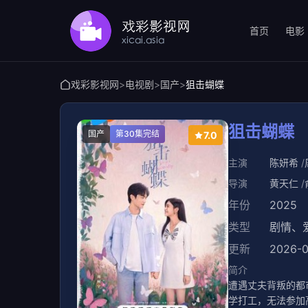
首页
电影
戏彩影视网
>
电视剧
>
国产
>
狙击蝴蝶
狙击蝴蝶
国产
第30集完结
7.0
主演
陈妍希
导演
黄天仁
年份
2025
类型
剧情
、
更新
2026-0
简介
遭遇丈夫背叛的都
学打工，无法参加