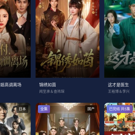
小姐高调离场
锦绣如茵
这才是医生
闻至承＆查祎琛
王裕博＆李兴
日本
全集
国产
已完结 共5集