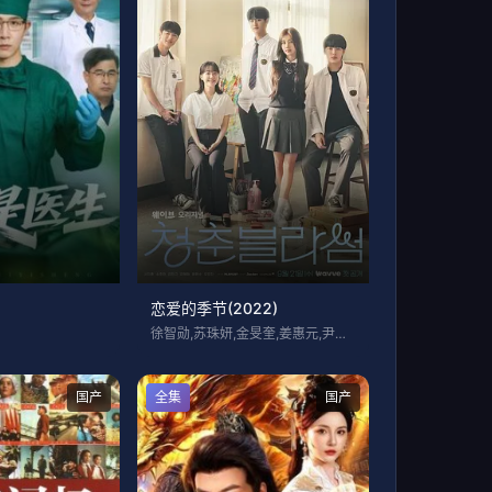
恋爱的季节(2022)
徐智勋,苏珠妍,金旻奎,姜惠元,尹贤秀,
国产
全集
国产