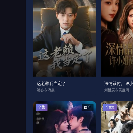
这老赖我当定了
深情错付，许
姚睿＆汤震
刘昱辰＆黄昱清
全集
国产
全9集