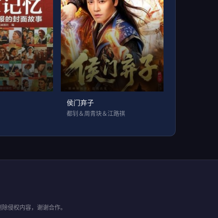
侯门弃子
都钊＆周青玦＆江路祺
删除侵权内容，谢谢合作。