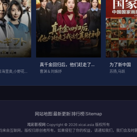
真千金回归后，他们赶走了我这个真财神
为了新中国
反町隆史,波瑠,明日海里奥,小野花梨,盛
曹渊＆刘姝妤
苏扬,马跃
网站地图
最新更新
排行榜
Sitemap
|
|
|
戏彩影视网
Copyright © 2026
xicai.asia
版权所有
均来自互联网，版权归原创者所有，如果侵犯了你的权益，请通知我们，我们会及时