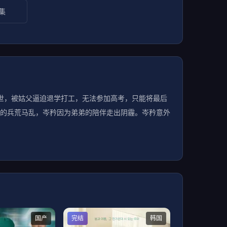
集
世，被姑父逼迫退学打工，无法参加高考，只能将最后
的兵荒马乱，岑矜因为弟弟的陪伴走出阴霾。岑矜意外
国产
完结
韩国