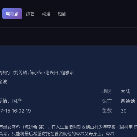
电视剧
综艺
动漫
短剧
周柯宇
刘芮麟
陈小纭
谢兴阳
程雅昭
俞波
地区
大陆
爱情
、
国产
语言
普通话
7-15 16:02:19
集数
30
市飒女岑矜（陈妍希 饰），在人生至暗时刻收到山村少年李雾（周柯宇 
高考，只能将最后希望寄托在曾资助他的岑矜父母身上。岑矜