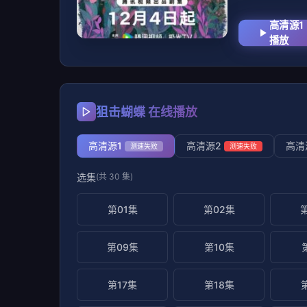
高清源1
播放
狙击蝴蝶 在线播放
高清源1
高清源2
高清
测速失败
测速失败
选集
(共 30 集)
第01集
第02集
第09集
第10集
第17集
第18集