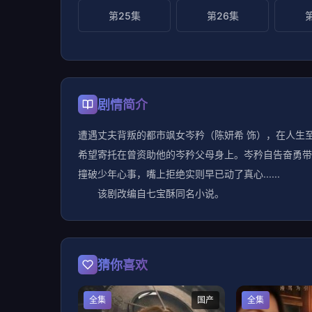
第25集
第26集
剧情简介
遭遇丈夫背叛的都市飒女岑矜（陈妍希 饰），在人生
希望寄托在曾资助他的岑矜父母身上。岑矜自告奋勇带
撞破少年心事，嘴上拒绝实则早已动了真心......
该剧改编自七宝酥同名小说。
猜你喜欢
全集
国产
全集