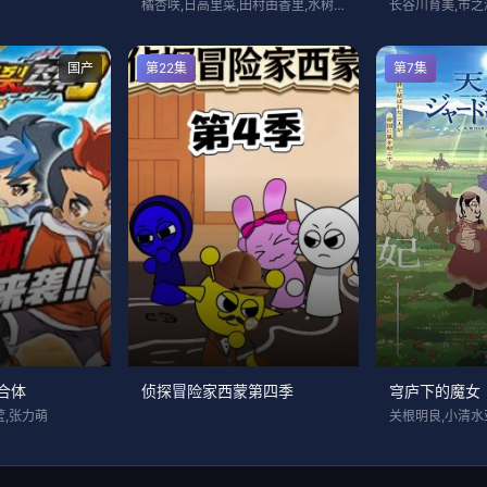
橘杏咲,日高里菜,田村由香里,水树奈奈,
国产
第22集
第7集
合体
侦探冒险家西蒙第四季
穹庐下的魔女
莹,张力萌