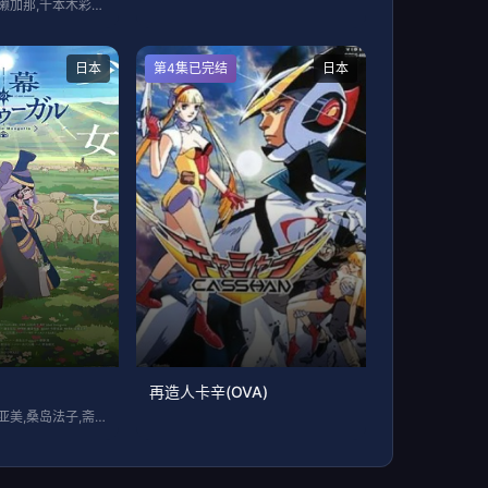
长谷川育美,市之濑加那,千本木彩花,下地
日本
第4集已完结
日本
再造人卡辛(OVA)
关根明良,小清水亚美,桑岛法子,斋藤润,