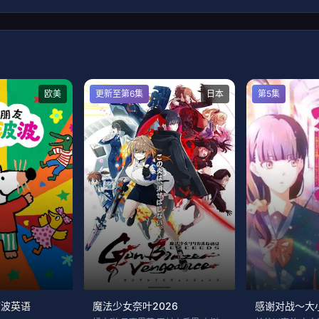
欧美
更新至第6集
日本
第5集
波波英语
魔法少女奈叶2026