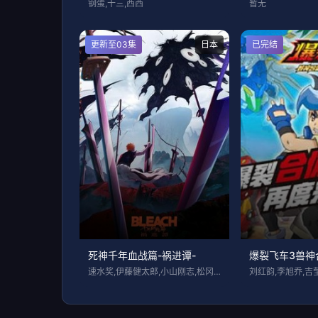
钢蛋,十三,西西
暂无
更新至03集
日本
已完结
死神千年血战篇-祸进谭-
爆裂飞车3兽神
速水奖,伊藤健太郎,小山刚志,松冈由贵,
刘红韵,李旭乔,吉