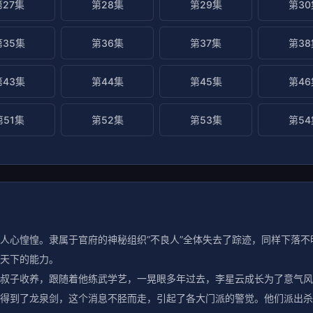
第27集
第28集
第29集
第30
第35集
第36集
第37集
第38
第43集
第44集
第45集
第46
第51集
第52集
第53集
第54
人心惶惶。隶属于官府的神秘组织“不良人”全体失去了踪迹，同样下落
天下的能力。
子收养，跟随着他练武学艺，一晃眼多年过去，李星云成长为了意气风
得到了龙泉剑，这个消息不胫而走，引起了各大门派的警觉。他们派出杀