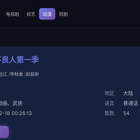
电视剧
综艺
动漫
短剧
不良人第一季
边江
申秋香
赵毅新
地区
大陆
动画
、
武侠
语言
普通话
2-18 00:26:13
集数
54