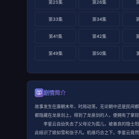
第25集
第26集
第33集
第34集
第41集
第42集
第49集
第50集
剧情简介
故事发生在唐朝末年，时局动荡，无论朝中还是民间都
都隐藏在龙泉剑上，得到了龙泉剑的人，便拥有了掌控
李星云自幼失去了父母沦为孤儿，被善良的隐士阳叔
此结识了姬如雪和张子凡。机缘巧合之下，李星云竟然