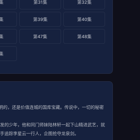
集
第31集
第32集
集
第39集
第40集
集
第47集
第48集
集
不明的，还是价值连城的国库宝藏。传说中，一切的秘密
发的少年，他和同门师妹陆林轩一起下山精进武艺，就
手追踪李星云一行人，企图抢夺龙泉剑。