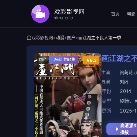
首页
电影
戏彩影视网
>
动漫
>
国产
>
画江湖之不良人第一季
画江湖之
国产
已完结 共54集
8.3
主演
阎萌萌
导演
刘阔
年份
2014
类型
剧情
、
更新
2025-1
高清源3
播放