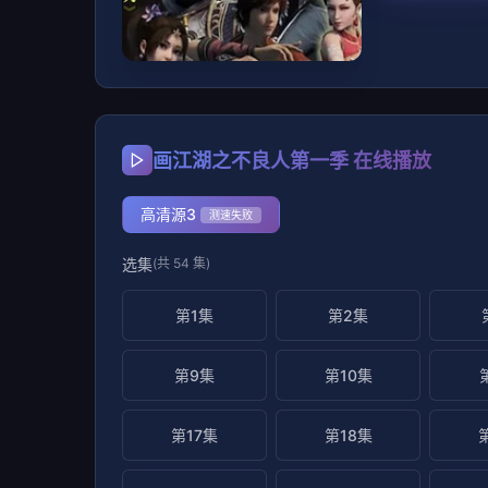
画江湖之不良人第一季 在线播放
高清源3
测速失败
选集
(共 54 集)
第1集
第2集
第9集
第10集
第17集
第18集