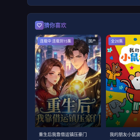
猜你喜欢
连载中 连载到15集
国产
全26集
重生后我靠借运镇压豪门
我的朋友小鼠