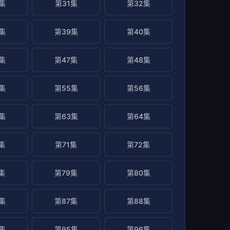
集
第31集
第32集
集
第39集
第40集
集
第47集
第48集
集
第55集
第56集
集
第63集
第64集
集
第71集
第72集
集
第79集
第80集
集
第87集
第88集
集
第95集
第96集