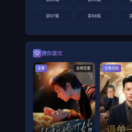
第97集
第98集
猜你喜欢
全集
女频恋爱
全集完结