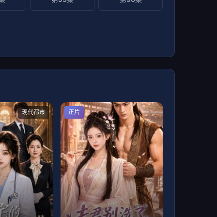
现代都市
正片