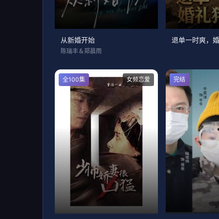
从新婚开始
退单一时爽，
陈瑞丰＆郑晨雨
全100集
女频恋爱
完结