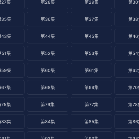
第27集
第28集
第29集
第30
第35集
第36集
第37集
第38
第43集
第44集
第45集
第46
第51集
第52集
第53集
第54
第59集
第60集
第61集
第62
第67集
第68集
第69集
第70
第75集
第76集
第77集
第78
第83集
第84集
第85集
第86
第91集
第92集
第93集
第94