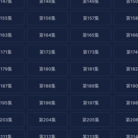
147集
第148集
第149集
第15
155集
第156集
第157集
第15
163集
第164集
第165集
第16
171集
第172集
第173集
第17
179集
第180集
第181集
第18
187集
第188集
第189集
第19
195集
第196集
第197集
第19
203集
第204集
第205集
第20
211集
第212集
第213集
第21