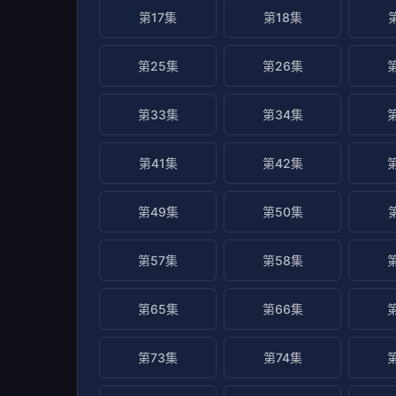
第17集
第18集
第25集
第26集
第33集
第34集
第41集
第42集
第49集
第50集
第57集
第58集
第65集
第66集
第73集
第74集