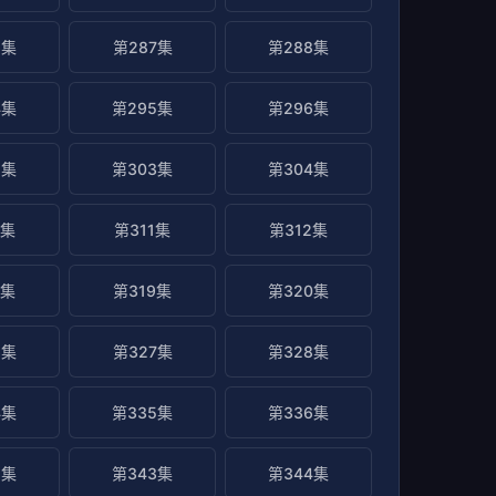
6集
第287集
第288集
4集
第295集
第296集
2集
第303集
第304集
0集
第311集
第312集
8集
第319集
第320集
6集
第327集
第328集
4集
第335集
第336集
2集
第343集
第344集