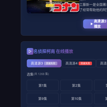
工藤新一是全国著
了经常帮助他的阿
高清源3
播放
名侦探柯南 在线播放
高清源3
高清源4
高清
测速失败
测速失败
选集
(共 1268 集)
第1集
第2集
第9集
第10集