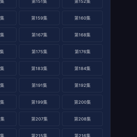
0集
第151集
第152集
8集
第159集
第160集
6集
第167集
第168集
4集
第175集
第176集
2集
第183集
第184集
0集
第191集
第192集
8集
第199集
第200集
6集
第207集
第208集
4集
第215集
第216集