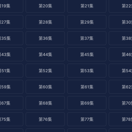
第19集
第20集
第21集
第22
第27集
第28集
第29集
第30
第35集
第36集
第37集
第38
第43集
第44集
第45集
第46
第51集
第52集
第53集
第54
第59集
第60集
第61集
第62
第67集
第68集
第69集
第70
第75集
第76集
第77集
第78