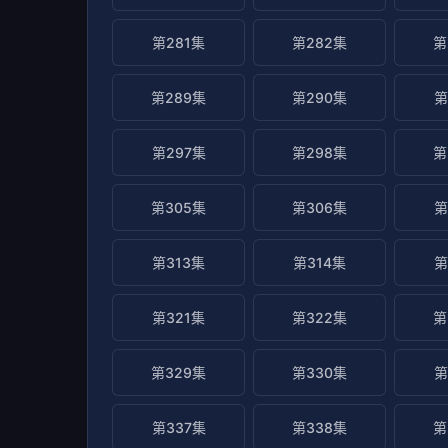
第281集
第282集
第
第289集
第290集
第
第297集
第298集
第
第305集
第306集
第
第313集
第314集
第
第321集
第322集
第
第329集
第330集
第
第337集
第338集
第