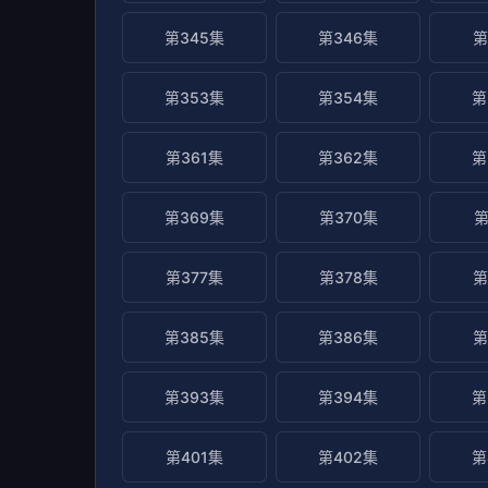
第345集
第346集
第
第353集
第354集
第
第361集
第362集
第
第369集
第370集
第
第377集
第378集
第
第385集
第386集
第
第393集
第394集
第
第401集
第402集
第