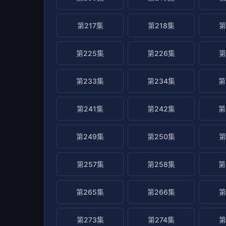
第217集
第218集
第
第225集
第226集
第
第233集
第234集
第
第241集
第242集
第
第249集
第250集
第
第257集
第258集
第
第265集
第266集
第
第273集
第274集
第