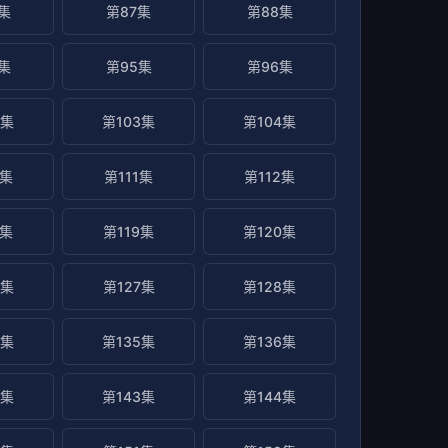
集
第87集
第88集
集
第95集
第96集
2集
第103集
第104集
0集
第111集
第112集
8集
第119集
第120集
6集
第127集
第128集
4集
第135集
第136集
2集
第143集
第144集