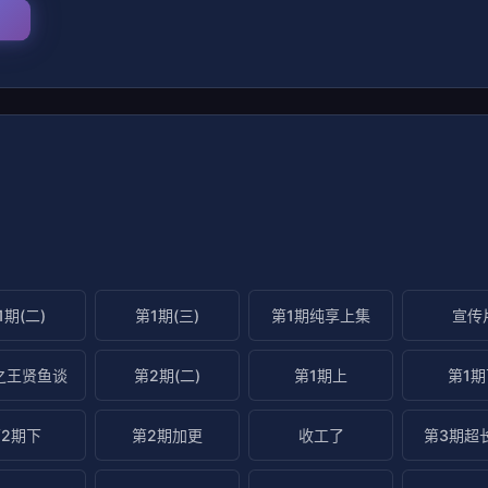
1期(二)
第1期(三)
第1期纯享上集
宣传
之王贤鱼谈
第2期(二)
第1期上
第1期
2期下
第2期加更
收工了
第3期超