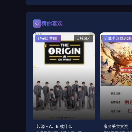
猜你喜欢
已完结 共8期
日韩综艺
连载中 连载到2
起源 - A、B 或什么
家乡美食大赛