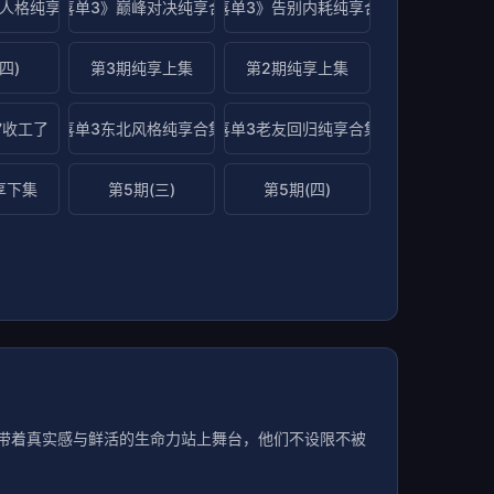
型人格纯享合集
《喜单3》巅峰对决纯享合集
《喜单3》告别内耗纯享合集
四)
第3期纯享上集
第2期纯享上集
27收工了
喜单3东北风格纯享合集
喜单3老友回归纯享合集
享下集
第5期(三)
第5期(四)
将带着真实感与鲜活的生命力站上舞台，他们不设限不被