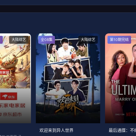
期
大陆综艺
全08集
大陆综艺
第10期完结
欢迎来到异人世界
最后通牒：不