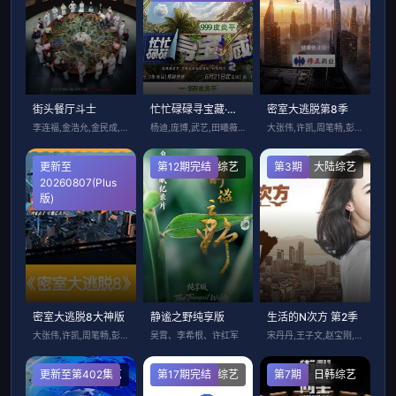
街头餐厅斗士
忙忙碌碌寻宝藏·双人成行季
密室大逃脱第8季
李连福,金浩允,金民成,郑镐泳,宋勋,洪
杨迪,庞博,武艺,田曦薇,王安宇,黄子弘
大张伟,许凯,周笔畅,彭昱畅,张真源,陈
更新至
大陆综艺
第12期完结
大陆综艺
第3期
大陆综艺
20260807(Plus
版)
密室大逃脱8大神版
静谧之野纯享版
生活的N次方 第2季
大张伟,许凯,周笔畅,彭昱畅,张真源
吴霄、李希根、许红军
宋丹丹,王子文,赵宝刚,朱雨辰,高露,白
更新至第402集
港台综艺
第17期完结
大陆综艺
第7期
日韩综艺