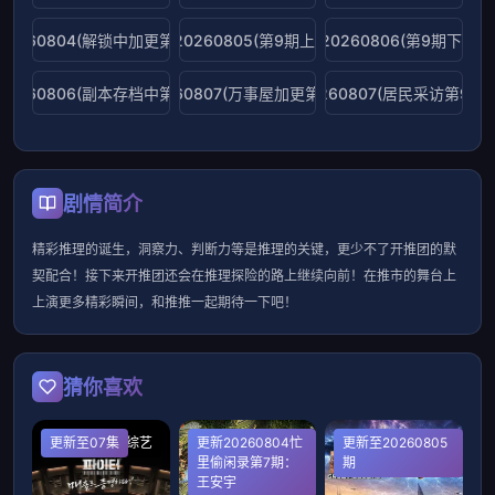
20260804(解锁中加更第9期)
20260805(第9期上)
20260806(第9期下)
20260806(副本存档中第9期)
20260807(万事屋加更第9期)
20260807(居民采访第9期)
剧情简介
精彩推理的诞生，洞察力、判断力等是推理的关键，更少不了开推团的默
契配合！接下来开推团还会在推理探险的路上继续向前！在推市的舞台上
上演更多精彩瞬间，和推推一起期待一下吧！
猜你喜欢
更新至07集
日韩综艺
更新20260804忙
大陆综艺
更新至20260805
大陆综艺
里偷闲录第7期：
期
王安宇