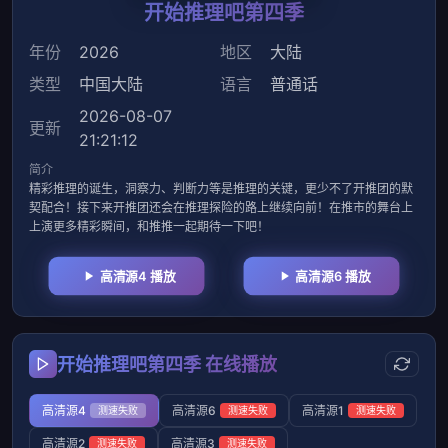
开始推理吧第四季
年份
2026
地区
大陆
类型
中国大陆
语言
普通话
2026-08-07
更新
21:21:12
简介
精彩推理的诞生，洞察力、判断力等是推理的关键，更少不了开推团的默
契配合！接下来开推团还会在推理探险的路上继续向前！在推市的舞台上
上演更多精彩瞬间，和推推一起期待一下吧！
高清源4 播放
高清源6 播放
开始推理吧第四季 在线播放
高清源4
高清源6
高清源1
测速失败
测速失败
测速失败
高清源2
高清源3
测速失败
测速失败