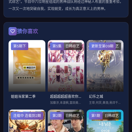
式综艺”。节目中六位明星组成的男神战队将经过神秘人布置的重重考验，
一次又一次地突破自我，实现蜕变，成长为真正意义上的男神。
猜你喜欢
第5期下
第5集
日韩综艺
更新至第09期
大陆综艺
姐姐当家第二季
超超超超超喜欢你的100个女朋友第三季
幻乐之城
加藤涉,本渡枫,富田美忧,长绳麻理亚,濑
王菲,何炅,黄渤,易烊千玺,任素汐,雷佳
连载中 连载到2期
大陆综艺
第2期
日韩综艺
第1期
日韩综艺