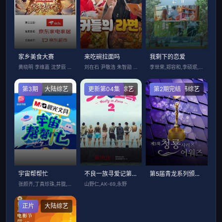
家乡美食大赛
来吃碗拉面吗
我剩下的恋爱
黄晓明 李维嘉 沈梦辰 王霏霏 孟佳 金
刘在石 尹敬浩 朱智勋 金南佶
李世荣,郑容和,李硕珉,崔叡娜
第3期
大陆综艺
更新第04集
日韩综艺
第2期完结
日韩综艺
宇宙帮帮忙
不良一族寻爱记第二季
第5届青龙系列颁奖典礼
张颜齐,丁真珍珠,井胧,余宇涵
山野仁,AK-69,永野
正片
大陆综艺