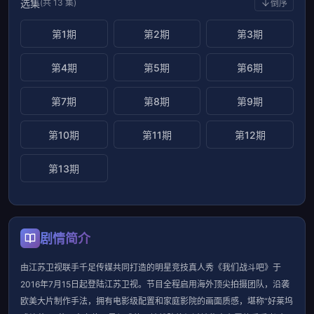
选集
(共 13 集)
倒序
第1期
第2期
第3期
第4期
第5期
第6期
第7期
第8期
第9期
第10期
第11期
第12期
第13期
剧情简介
由江苏卫视联手千足传媒共同打造的明星竞技真人秀《我们战斗吧》于
2016年7月15日起登陆江苏卫视。节目全程启用海外顶尖拍摄团队，沿袭
欧美大片制作手法，拥有电影级配置和家庭影院的画面质感，堪称“好莱坞