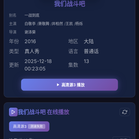
我们战斗吧
别名
一战到底
主演
白敬亭
萧敬腾
井柏然
王凯
杨烁
导演
谢涤葵
年份
2016
地区
大陆
类型
真人秀
语言
普通话
2025-12-18
13
更新
集数
00:23:05
高清源3 播放
我们战斗吧 在线播放
高清源3
测速失败