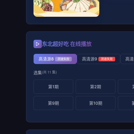
东北超好吃 在线播放
高清源8
高清源9
高清
测速失败
测速失败
选集
(共 11 集)
第1期
第2期
第9期
第10期