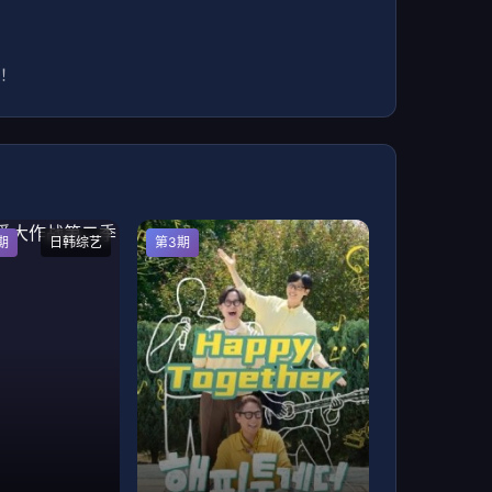
！
期
日韩综艺
第3期