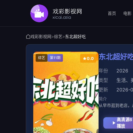
首页
电影
戏彩影视网
>
综艺
>
东北超好吃
东北超好
综艺
第11期
0.0
年份
2026
类型
生活
、
更新
2026-0
简介
从早市逛到老店，
高清源8
播放