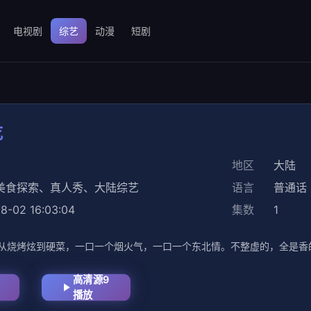
电视剧
综艺
动漫
短剧
吃
地区
大陆
美食探索
、
真人秀
、
大陆综艺
语言
普通话
8-02 16:03:04
集数
1
从烧烤炫到硬菜，一口一个烟火气，一口一个东北情。不整虚的，全是香
高清源9
播放