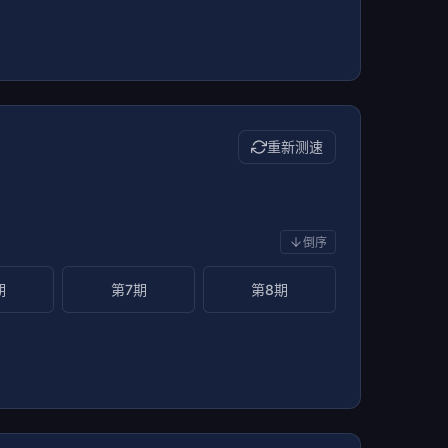
重新测速
倒序
期
第7期
第8期