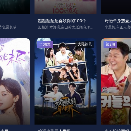
超超超超超喜欢你的100个女朋友第三季
母胎单身恋爱
秀怡,梁凯晴
加藤涉,本渡枫,富田美忧,长绳麻理亚,濑
李恩智,车正元,
全08集
大陆综艺
第2期