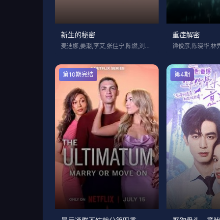
新生的秘密
重症解密
麦迪娜,姜潮,李艾,张佳宁,陈燃,刘智满
谭俊彦,陈晓华,林
第10期完结
第4期