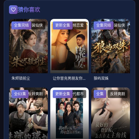
猜你喜欢
全集完结
古装仙侠
更新全集
女频恋爱
全集完结
古装仙侠
朱烬锁前尘
让你冒充男朋友你竟然来真的
狼屿双姝
全63集
反转爽剧
更新全集
现代都市
全集
反转爽剧