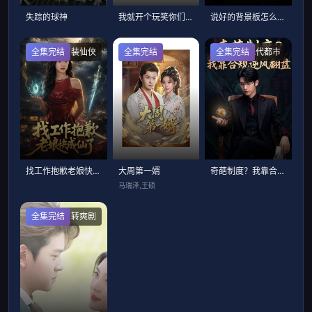
失踪的球神
我就开个玩笑你们怎么全当真了
说好的背景板怎么在走主角线
全集完结
古装仙侠
全集完结
全集完结
现代都市
找工作抱歉老娘快成仙了
大周第一婿
奇葩制度？我靠合规逆风翻盘
马瑞泽,王硕
全集完结
反转爽剧