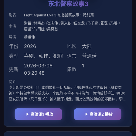
东北警察故事3
别名
Fight Against Evil 3,东北警察故事：特别篇
谢苗
林晓杰
崔志佳
黄米依
伍允龙
马千壹
张磊
冯瑶
主演
唐鉴军
田娃
吴莫愁
导演
杨秉佳
年份
2026
地区
大陆
类型
喜剧
、
动作
、
犯罪
语言
普通话
2026-03-06
1
更新
集数
03:20:48
简介
李红旗要办婚礼了！本想婚礼一切从简，但彪悍热心的丈母娘（林晓杰
饰）坚持做主想大操大办，李红旗不得不飞往海角，落地后却得知飞机邻
座女孩昕昕（马千壹 饰）被人贩子拐走。面对凶残狡猾的犯罪团伙，李红
旗与当
高清源1 播放
高清源2 播放