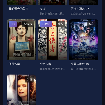
我们遵守的誓言
女衒
医疗内幕2007
绪形拳,倍赏美津子,柯俊雄,三木纪平,熊
迈克尔·摩尔,Tucker Albriz
HD
纪录片
已完结
动作
科幻
他灵作案
今之俠者
头号玩家2018
黄正利,徐忠信,杨伦,郑康业,韩国材,白
本·门德尔森,奥利维亚·库克,泰伊·谢里
剧情