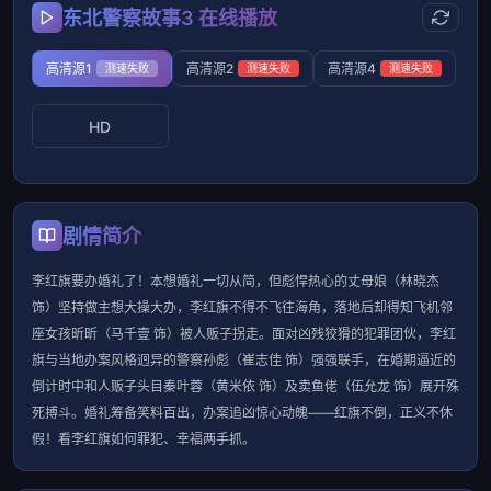
东北警察故事3 在线播放
高清源1
高清源2
高清源4
测速失败
测速失败
测速失败
HD
剧情简介
李红旗要办婚礼了！本想婚礼一切从简，但彪悍热心的丈母娘（林晓杰
饰）坚持做主想大操大办，李红旗不得不飞往海角，落地后却得知飞机邻
座女孩昕昕（马千壹 饰）被人贩子拐走。面对凶残狡猾的犯罪团伙，李红
旗与当地办案风格迥异的警察孙彪（崔志佳 饰）强强联手，在婚期逼近的
倒计时中和人贩子头目秦叶蓉（黄米依 饰）及卖鱼佬（伍允龙 饰）展开殊
死搏斗。婚礼筹备笑料百出，办案追凶惊心动魄——红旗不倒，正义不休
假！看李红旗如何罪犯、幸福两手抓。