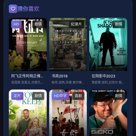
猜你喜欢
HD
剧情
纪录片
剧情
阿飞正传阿飛正傳国语
书商2019
在阴影中2023
张国荣,张曼玉,刘德华,刘嘉玲,潘迪华,
帕克·波西,苏珊·奥尔琳,弗兰·勒博维茨
詹妮弗·班科,迈克尔·帕雷,罗伯特·罗曼
正片
剧情
HD中字
喜剧
剧情