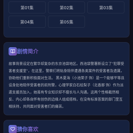
第01集
第02集
第03集
第04集
第05集
剧情简介
故事背景设定在繁华却复杂的东京池袋地区。西池袋警署新设立了“犯罪受
害者支援室”，在这里，警察们将贴身陪伴遭遇各类案件的受害者及遗属，
协助他们重新积极面对生活。 黑木夏海（小池荣子 饰）是一个能够平等且
设身处地陪伴受害者的前刑警，心理学家白石绘梨子（北香那 饰）作为派
遣支援员加入，她虽有专业知识却不擅长与人沟通。这两个性格截然相
反、内心却各自怀有创伤的边缘人组成搭档，在没有标准答案的部门里互
相扶持，共同面对受害者们的痛苦。
猜你喜欢