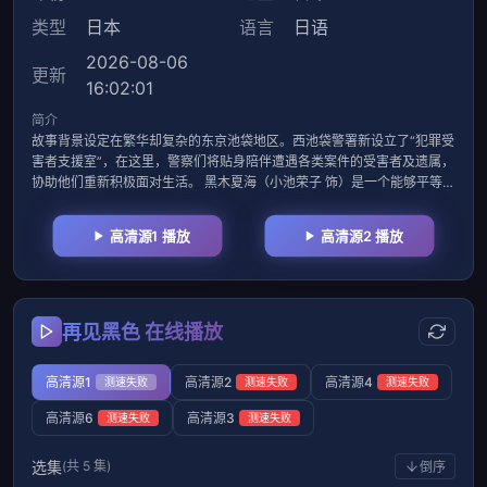
类型
日本
语言
日语
2026-08-06
更新
16:02:01
简介
故事背景设定在繁华却复杂的东京池袋地区。西池袋警署新设立了“犯罪受
害者支援室”，在这里，警察们将贴身陪伴遭遇各类案件的受害者及遗属，
协助他们重新积极面对生活。 黑木夏海（小池荣子 饰）是一个能够平等且
设身处地陪伴受害者的前刑警，心理学家白石绘梨子（北香那 饰）作为派
遣支援员加入，她虽有专业知识却不擅长与人沟通。这两个性格截然相
高清源1 播放
高清源2 播放
反、内心却各自怀有创伤的边缘人组成搭档，在没有标准答案的部门里互
相扶持，共同面对受害者们的痛苦。
再见黑色 在线播放
高清源1
高清源2
高清源4
测速失败
测速失败
测速失败
高清源6
高清源3
测速失败
测速失败
选集
(共 5 集)
倒序