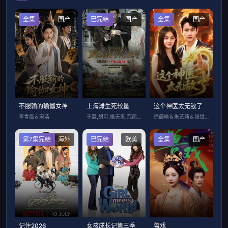
全集
国产
已完结
国产
全集
国产
不服输的瑜伽女神
上海滩生死较量
这个神医太无敌了
李青临＆宋洁
于震,胡可,侯天来,范雨林,汤镇宗,王韦
徐晨皓＆朱艺莉＆张世顺＆郭殿财＆江路祺
第7集完结
海外
已完结
欧美
全集
国产
记住2026
女孩成长记第三季
兽戏