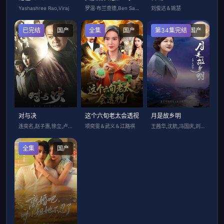
Yashashree Rao,Viraj
罗温·布兰查德,Ben Savage,塞
刘俊达＆姚慧
已完结
国产
全集
国产
第34集完结
国产
对与决
这个六旬老太会透视
月是故乡明
连奕名,赵子惠,徐立,卢誉文,武强,梁椰
项奕雯＆武义＆江路祺
王茜华,沈航,冯国庆,刘晨霞,荆浩,张瀚
全集
国产