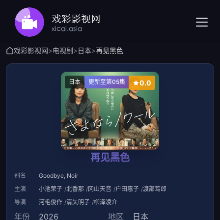
戏彩影视网
>
电视剧
>
日本
>
再见黑色
日本
更新至第05集
0.0
再见黑色
别名
Goodbye, Noir
主演
小池荣子
北香那
冈山天音
户田惠子
渡部笃郎
导演
河毛俊作
清矢明子
柳泽凌介
年份
2026
地区
日本