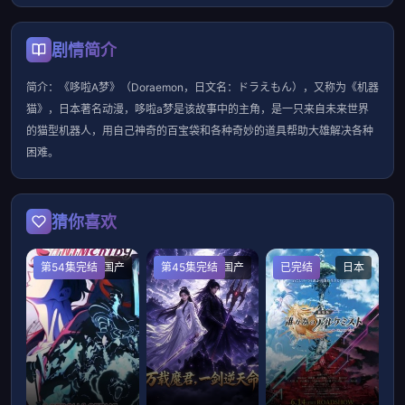
剧情简介
简介：《哆啦A梦》（Doraemon，日文名：ドラえもん），又称为《机器
猫》，日本著名动漫，哆啦a梦是该故事中的主角，是一只来自未来世界
的猫型机器人，用自己神奇的百宝袋和各种奇妙的道具帮助大雄解决各种
困难。
猜你喜欢
第54集完结
国产
第45集完结
国产
已完结
日本