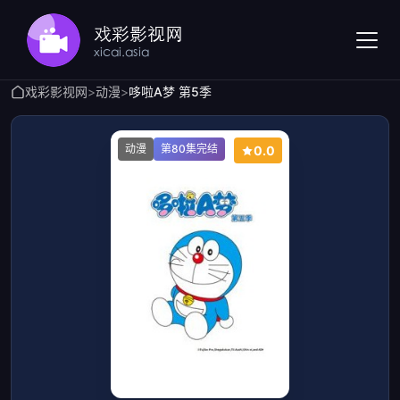
戏彩影视网
>
动漫
>
哆啦A梦 第5季
动漫
第80集完结
0.0