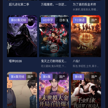
超凡进化第二季
万载魔君，一剑逆天命
为了谁的炼金术师
水濑祈,逢坂良太,降幡爱,花江夏树,石川
第60集完结
国产
HD中字
日本
TC国语
国产
噬神2026
鬼灭之刃剧场版无限列车篇
八仙！
花江夏树,鬼头明里,下野纮,松冈祯丞,日
陈浩,李绍哲,立冬,果子哥哥,董天弋,喻
第4集完结
国产
第4集
国产
第6集
国产