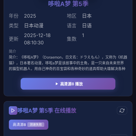
哆啦A梦 第5季
年份
2025
地区
日本
类型
日本动漫
语言
日语
2025-12-18
1
更新
集数
08:10:30
简介
简介：《哆啦A梦》（Doraemon，日文名：ドラえもん），又称为《机器
猫》，日本著名动漫，哆啦a梦是该故事中的主角，是一只来自未来世界
的猫型机器人，用自己神奇的百宝袋和各种奇妙的道具帮助大雄解决各种
高清源8 播放
哆啦A梦 第5季 在线播放
高清源8
测速失败