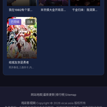
我在1982有个家，一扇门带你穿越回80年代
末世摸大金开局百倍爆率
千金归来：我清算了枕边人
已完结
日本
结城友奈是勇者
照井春佳,三森铃子,内山夕实,黑泽朋世,
网站地图
|
最新更新
|
排行榜
|
Sitemap
戏彩影视网
Copyright © 2026
xicai.asia
版权所有