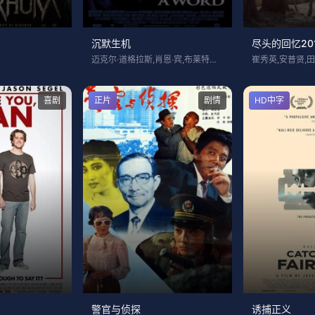
沉默生机
尽头的回忆20
迈克尔·道格拉斯,肖恩·宾,布莱特妮·墨
崔秀英,安普贤,
喜剧
正片
剧情
HD中字
警官与侦探
诱捕正义