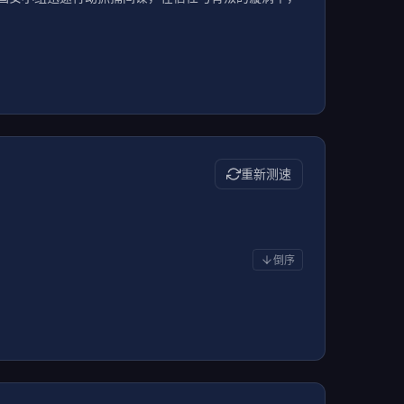
重新测速
倒序