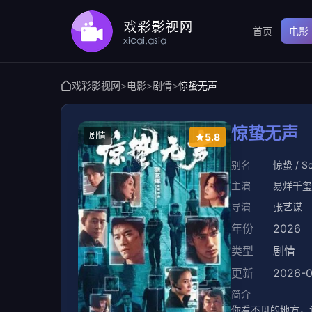
首页
电影
戏彩影视网
>
电影
>
剧情
>
惊蛰无声
惊蛰无声
剧情
5.8
别名
惊蛰 / Sc
主演
易烊千玺
导演
张艺谋
年份
2026
类型
剧情
更新
2026-0
简介
你看不见的地方，