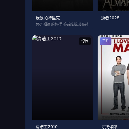
我是帕特里克
逝者2025
莫·邓福德,约翰·里斯·戴维斯,艾布赫·
惊悚
正片
清洁工2010
寻找伴郎