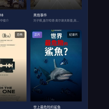
18
黑炮事件
田中俊介
刘子枫,盖尔哈德·奥尔谢夫斯基,高明,杨
恐怖
正片
纪录片
世上最危险的鲨鱼