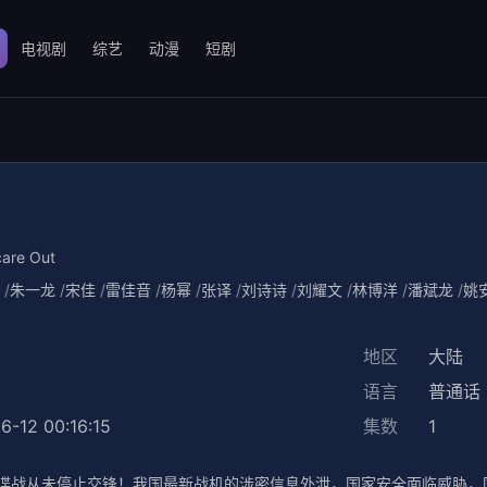
电视剧
综艺
动漫
短剧
are Out
朱一龙
宋佳
雷佳音
杨幂
张译
刘诗诗
刘耀文
林博洋
潘斌龙
姚
地区
大陆
语言
普通话
6-12 00:16:15
集数
1
谍战从未停止交锋！我国最新战机的涉密信息外泄，国家安全面临威胁，