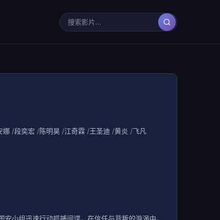
安娜
段奕宏
陈明昊
江奇霖
王圣迪
黄炎
飞凡
国安小组迅速行动抓捕间谍，在信任与背叛的漩涡中，