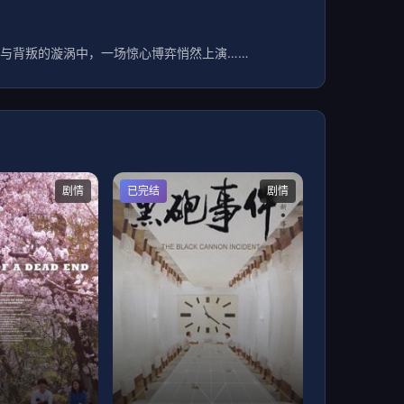
与背叛的漩涡中，一场惊心博弈悄然上演……
剧情
已完结
剧情