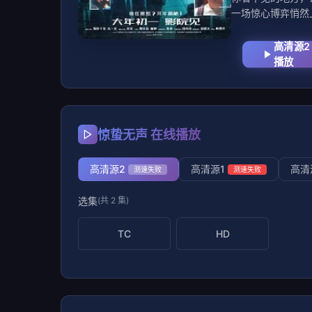
一场惊心博弈悄然
高清源2
播放
惊蛰无声 在线播放
高清源2
高清源1
高清
测速失败
测速失败
选集
(共 2 集)
TC
HD