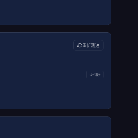
重新测速
倒序