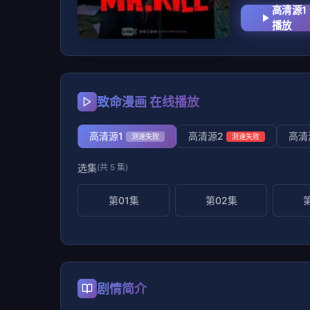
高清源1
播放
致命漫画 在线播放
高清源1
高清源2
高清
测速失败
测速失败
选集
(共 5 集)
第01集
第02集
剧情简介