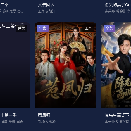
第二季
父亲回乡
消失的妻子Go
詹米·德米特鲁,普雷斯顿·尼曼,杰米·德
王争＆胡洋
欧美
全集
国产
全集
斗士第一季
惹凤归
陈先生高调下
哈米什·林克莱特,克里斯蒂娜·里奇,郑智
郑锋＆墨凝
李云鹏＆张婉悦