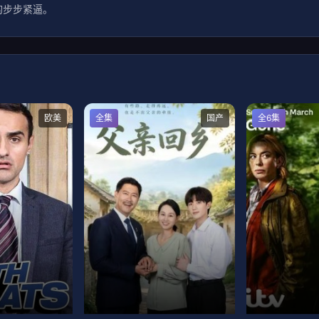
步步紧逼。
欧美
全集
国产
全6集