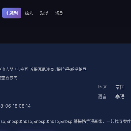
电视剧
综艺
动漫
短剧
卢迪吉朋
吉拉瓦·苏提瓦尼沙克
提拉得·威提帕尼
蒂亚查罗恩
地区
泰国
语言
泰语
8-06 18:08:14
;&nbsp;&nbsp;&nbsp;&nbsp;&nbsp;&nbsp;警探携手漫画家，