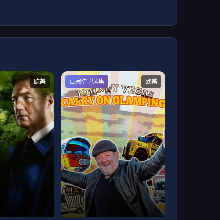
欧美
已完结 共4集
欧美