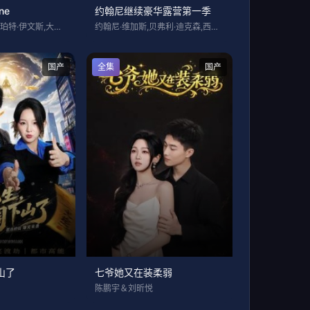
ne
约翰尼继续豪华露营第一季
克莱尔·希金斯,鲁珀特·伊文斯,大卫·莫
约翰尼·维加斯,贝弗利·迪克森,西安·吉
国产
全集
国产
山了
七爷她又在装柔弱
陈鹏宇＆刘昕悦