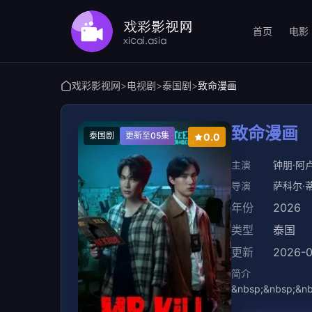
首页
电影
戏彩影视网
>
电视剧
>
泰国剧
>
致命漫画
致命漫画
泰国剧
更新至05集
0.0
主演
钟朋·阿
导演
萨科尔·
年份
2026
类型
泰国
更新
2026-0
简介
&nbsp;&nbsp