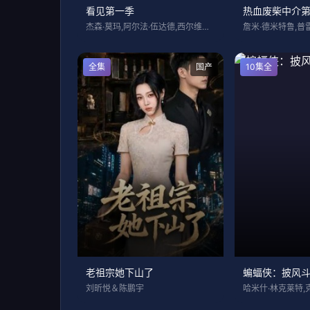
看见第一季
热血废柴中介
杰森·莫玛,阿尔法·伍达德,西尔维娅·侯
全集
国产
10集全
老祖宗她下山了
蝙蝠侠：披风
刘昕悦＆陈鹏宇