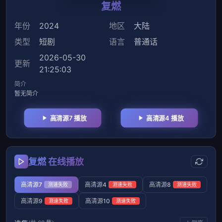
复燃
年份
2024
地区
大陆
类型
短剧
语言
普通话
2026-05-30
更新
21:25:03
简介
暂无简介
高清源7 播放
高清源4 播放
复燃 在线播放
高清源7
高清源4
高清源8
测速失败
测速失败
测速失败
高清源9
高清源10
测速失败
测速失败