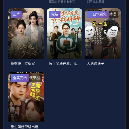
章凯＆罗曼嘉＆金雪
刘昕岚＆唐晨
正片
完结
一口气看完
有声动漫
桑榆晚，岁祈安
假千金还在演，我一心搞科研
大唐逍遥子
全集完结
年代穿越
重生萌娃带爸出道