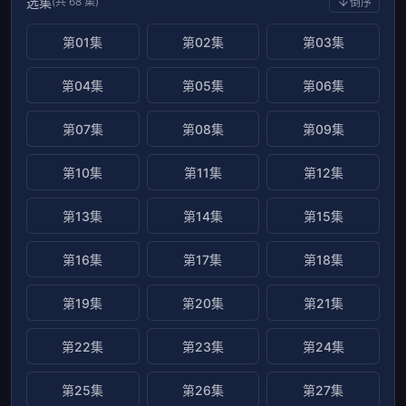
选集
(共 68 集)
倒序
第01集
第02集
第03集
第04集
第05集
第06集
第07集
第08集
第09集
第10集
第11集
第12集
第13集
第14集
第15集
第16集
第17集
第18集
第19集
第20集
第21集
第22集
第23集
第24集
第25集
第26集
第27集