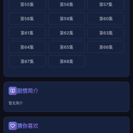
第55集
第56集
第57集
第58集
第59集
第60集
第61集
第62集
第63集
第64集
第65集
第66集
第67集
第68集
剧情简介
暂无简介
猜你喜欢