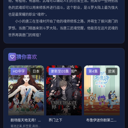
物，有植物，有器物，武魂可以辅助人们的日常生活。而其中一些特别出
色的武魂却可以用来修炼并进行战斗，这个职业，是斗罗大陆上最为强大
也是最荣耀的职业“魂师”。
小小的唐三在圣魂村开始了他的魂师修炼之路，并萌生了振兴唐门的
梦想。当唐门暗器来到斗罗大陆，当唐三武魂觉醒，他能否在这片武魂的
世界再铸唐门的辉煌？
猜你喜欢
HD中字
日本
更新至05集
国产
第4集
欧美
剧场版天地无用！in LOVE2：遥远的思念
界门之下
布鲁伊迷你剧第二季国语版
菊池正美,折笠爱,高田由美,井上喜久子,