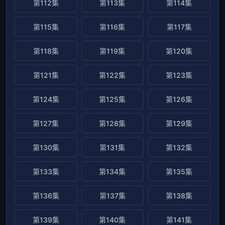
第112集
第113集
第114集
第115集
第116集
第117集
第118集
第119集
第120集
第121集
第122集
第123集
第124集
第125集
第126集
第127集
第128集
第129集
第130集
第131集
第132集
第133集
第134集
第135集
第136集
第137集
第138集
第139集
第140集
第141集