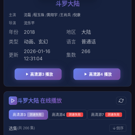
斗罗大陆
主演
沈磊
程玉珠
黄翔宇
王肖兵
倪康
导演
沈乐平
年份
2018
地区
大陆
类型
动画
、
玄幻
语言
普通话
2026-01-16
266
更新
集数
12:31:04
高清源3 播放
高清源4 播放
斗罗大陆 在线播放
高清源3
高清源4
高清源7
测速失败
测速失败
测速失败
选集
(共 266 集)
倒序