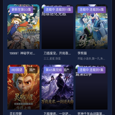
更新至第03集
国产
连载中 连载到11集
国产
连载中 连载到4集
国产
1999！神秘学对策部英语
刀盾废宠，开局靠进化无敌
李熊猫
三三,星星,铁蛋
齐璇,小连杀,魏一凡,朱祎,夜叉,张恩泽
HD国语
国产
第45集完结
国产
连载中 连载到1集
日本
灵石觉醒
万载魔君，一剑逆天命
死神千年血战篇第四季