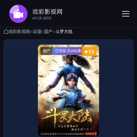
戏彩影视网
>
动漫
>
国产
>
斗罗大陆
国产
已完结 共266集
7.3