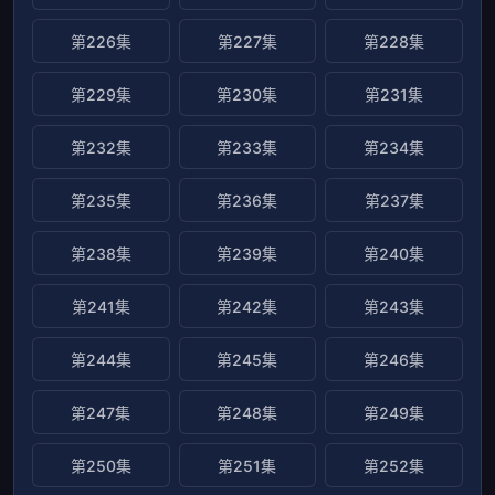
第226集
第227集
第228集
第229集
第230集
第231集
第232集
第233集
第234集
第235集
第236集
第237集
第238集
第239集
第240集
第241集
第242集
第243集
第244集
第245集
第246集
第247集
第248集
第249集
第250集
第251集
第252集