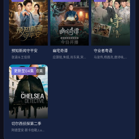
预知新闻守平安
幽宅奇谭
守业者粤语
张涵＆王佳琪
应灏铭,朱娅,肖东昊,宋未央
马浚伟,杨茜尧,唐诗咏,Natalie,
更新至04集
欧美
切尔西侦探第二季
阿德里安·斯卡伯勒,Lucy Phelp