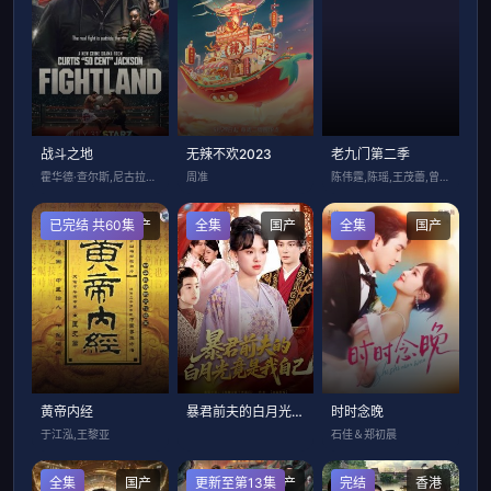
战斗之地
无辣不欢2023
老九门第二季
霍华德·查尔斯,尼古拉斯·平诺克,黛博拉
周准
陈伟霆,陈瑶,王茂蕾,曾舜晞,王奕婷
已完结 共60集
国产
全集
国产
全集
国产
黄帝内经
暴君前夫的白月光竟是我自己
时时念晚
于江泓,王黎亚
石佳＆郑初晨
全集
国产
更新至第13集
国产
完结
香港