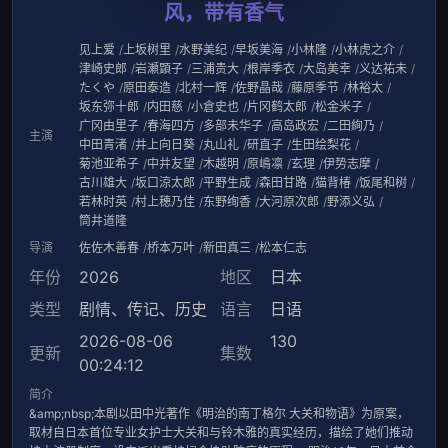
风，带有香气
见上爱
上坂树里
水野美纪
早坂美海
小林隆
小林虎之介
津崎史郎
岩瀬顕子
三浦贵大
根岸季衣
大岛美幸
义达祐未
たくや
原田泰造
北村一辉
佐野晶哉
藤原季节
林裕太
坂东弥十郎
内田慈
小倉史也
片冈鹤太郎
松金米子
广冈由里子
春海四方
多部未华子
高岛政宏
二田絢乃
主演
中田青渚
井上向日葵
丸山礼
研直子
生田绘梨花
菊池亚希子
中井友望
木越明
原嶋凛
玄理
伊势志摩
古川雄大
坂口涼太郎
平野生成
森田甘路
猫背椿
饭尾和树
若林时英
村上穂乃佳
东野绚香
大河原次郎
野添义弘
筒井道隆
导演
佐佐木善春
桥本万叶
新田真三
松本仁志
年份
2026
地区
日本
类型
剧情
、
传记
、
历史
语言
日语
2026-08-06
130
更新
集数
00:24:12
简介
&amp;nbsp;本剧以田中光著作《明治的南丁格尔 大关和物语》为原案，
取材自日本首位专业女护士大关和与铃木雅的真实经历，描绘了她们推动