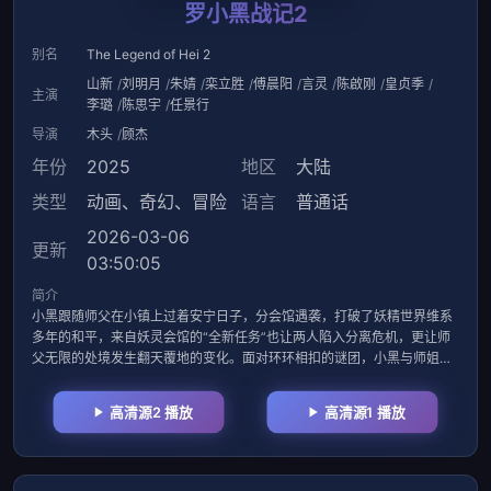
罗小黑战记2
别名
The Legend of Hei 2
山新
刘明月
朱婧
栾立胜
傅晨阳
言灵
陈啟刚
皇贞季
主演
李璐
陈思宇
任景行
导演
木头
顾杰
年份
2025
地区
大陆
类型
动画
、
奇幻
、
冒险
语言
普通话
2026-03-06
更新
03:50:05
简介
小黑跟随师父在小镇上过着安宁日子，分会馆遇袭，打破了妖精世界维系
多年的和平，来自妖灵会馆的“全新任务”也让两人陷入分离危机，更让师
父无限的处境发生翻天覆地的变化。面对环环相扣的谜团，小黑与师姐鹿
野共同
高清源2 播放
高清源1 播放