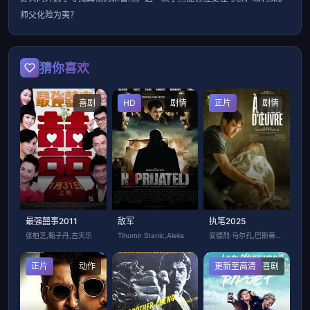
师父化险为夷？
猜你喜欢
喜剧
HD
剧情
正片
剧情
最强囍事2011
敌军
执笔2025
张柏芝,甄子丹,古天乐
Tihomir Stanic,Aleks
安德烈·马尔孔,巴斯蒂安·布永,薇拉莉·
正片
动作
更新至高清
喜剧