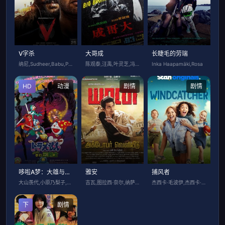
V字杀
大哥成
长睫毛的劳瑞
纳尼,Sudheer,Babu,Posa
陈观泰,汪禹,叶灵芝,冯克安
Inka Haapamäki,Rosa
HD
动漫
剧情
剧情
哆啦A梦：大雄与梦幻三剑士国语
雅安
捕风者
大山羡代,小原乃梨子,野村道子,立壁和也
吉瓦,图拉西·奈尔,纳萨尔
杰西卡·毛波伊,杰西卡·麦克娜美,皮雅·
下
剧情