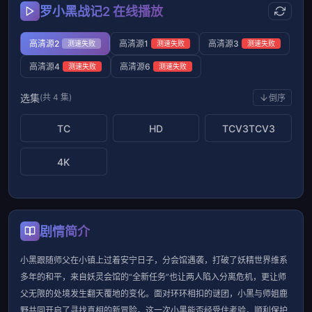
罗小黑战记2 在线播放
高清源2
高清源1
高清源3
测速失败
测速失败
测速失败
高清源4
高清源6
测速失败
测速失败
选集
(共 4 集)
倒序
TC
HD
TCV3TCV3
4K
剧情简介
小黑跟随师父在小镇上过着安宁日子，分会馆遇袭，打破了妖精世界维系
多年的和平，来自妖灵会馆的“全新任务”也让两人陷入分离危机，更让师
父无限的处境发生翻天覆地的变化。面对环环相扣的谜团，小黑与师姐鹿
野共同开启了寻找真相的新冒险。这一次小黑能否经受住考验，顺利保护